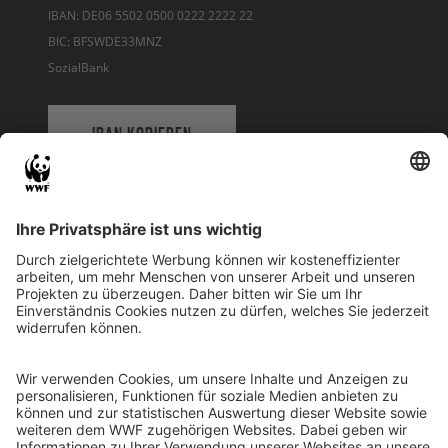
IBAN: DE06 5502 0500 0222 2222 22
BIC: BFSWDE33MNZ
SozialBank
IBAN KOPIEREN
QR-CODE FÜR BANKING-APP
WWF Deutschland
Reinhardtstr. 18
10117 Berlin
Tel.: 030-311 777 700
Ihre Spende kann steuerlich geltend gemacht werden
Registriert als Stiftung WWF Deutschland, Senatsverwaltung für