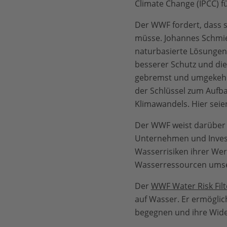
Climate Change (IPCC) fü
Der WWF fordert, dass s
müsse. Johannes Schmie
naturbasierte Lösungen 
besserer Schutz und di
gebremst und umgekehr
der Schlüssel zum Aufb
Klimawandels. Hier seie
Der WWF weist darüber 
Unternehmen und Investor
Wasserrisiken ihrer W
Wasserressourcen umset
Der
WWF Water Risk Filt
auf Wasser. Er ermöglic
begegnen und ihre Wider