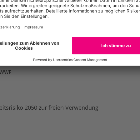
/ WWF
itsrisiko 2050 zur freien Verwendung