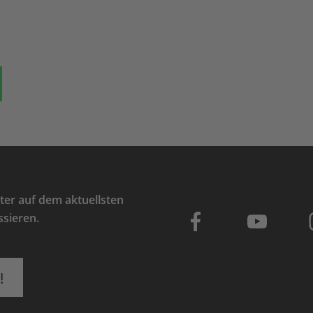
ok
auf Bluesky
Teilen auf Whatsapp
er auf dem aktuellsten
ssieren.
!