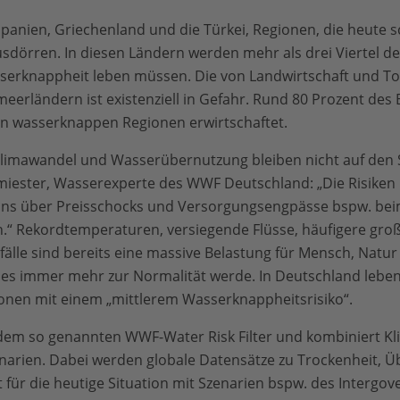
Spanien, Griechenland und die Türkei, Regionen, die heute 
usdörren. In diesen Ländern werden mehr als drei Viertel d
serknappheit leben müssen. Die von Landwirtschaft und T
lmeerländern ist existenziell in Gefahr. Rund 80 Prozent de
en wasserknappen Regionen erwirtschaftet.
limawandel und Wasserübernutzung bleiben nicht auf den 
miester, Wasserexperte des WWF Deutschland: „Die Risiken 
ns über Preisschocks und Versorgungsengpässe bspw. be
en.“ Rekordtemperaturen, versiegende Flüsse, häufigere gr
älle sind bereits eine massive Belastung für Mensch, Natur
es immer mehr zur Normalität werde. In Deutschland leben 
onen mit einem „mittlerem Wasserknappheitsrisiko“.
 dem so genannten WWF-Water Risk Filter und kombiniert Kl
arien. Dabei werden globale Datensätze zu Trockenheit, 
 für die heutige Situation mit Szenarien bspw. des Intergo