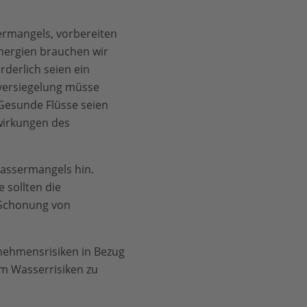
ermangels, vorbereiten
nergien brauchen wir
derlich seien ein
versiegelung müsse
esunde Flüsse seien
wirkungen des
assermangels hin.
 sollten die
 Schonung von
nehmensrisiken in Bezug
um Wasserrisiken zu