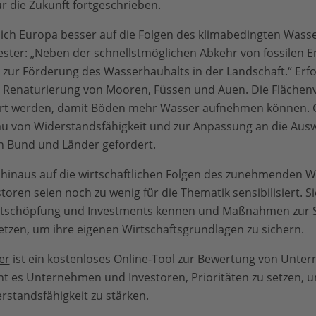
r die Zukunft fortgeschrieben.
ich Europa besser auf die Folgen des klimabedingten Wass
ster: „Neben der schnellstmöglichen Abkehr von fossilen E
zur Förderung des Wasserhauhalts in der Landschaft.“ Erfor
e Renaturierung von Mooren, Füssen und Auen. Die Flächen
t werden, damit Böden mehr Wasser aufnehmen können. G
au von Widerstandsfähigkeit und zur Anpassung an die Aus
n Bund und Länder gefordert.
hinaus auf die wirtschaftlichen Folgen des zunehmenden W
en seien noch zu wenig für die Thematik sensibilisiert. Sie
ertschöpfung und Investments kennen und Maßnahmen zur
zen, um ihre eigenen Wirtschaftsgrundlagen zu sichern.
er
ist ein kostenloses Online-Tool zur Bewertung von Unter
ht es Unternehmen und Investoren, Prioritäten zu setzen, 
standsfähigkeit zu stärken.