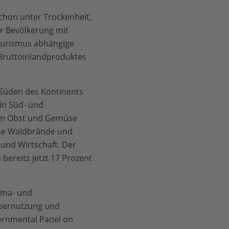
schon unter Trockenheit,
er Bevölkerung mit
ourismus abhängige
s Bruttoinlandproduktes
Süden des Kontinents
in Süd- und
im Obst und Gemüse
oße Waldbrände und
 und Wirtschaft. Der
bereits jetzt 17 Prozent
ima- und
Übernutzung und
vernmental Panel on