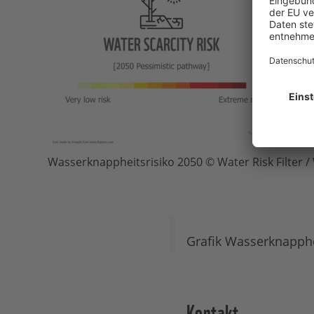
Wasserknappheitsrisiko 2050 © Water Risk Filter 
Grafik Wasserknapphe
Kontakt