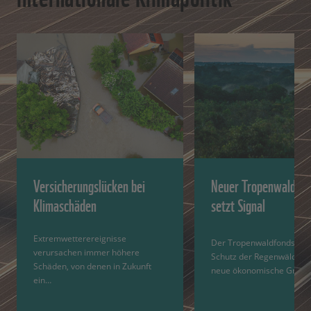
Versicherungslücken bei
Neuer Tropenwaldfon
Klimaschäden
setzt Signal
Extremwetterereignisse
Der Tropenwaldfonds lief
verursachen immer höhere
Schutz der Regenwälder e
Schäden, von denen in Zukunft
neue ökonomische Grund
ein…