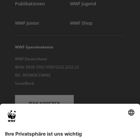
Publikationen
WWF Jugend
WWF Junior
WWF Shop
WWF-Spendenkonto
WWF Deutschland
IBAN: DE06 5502 0500 0222 2222 22
BIC: BFSWDE33MNZ
SozialBank
IBAN KOPIEREN
QR-CODE FÜR BANKING-APP