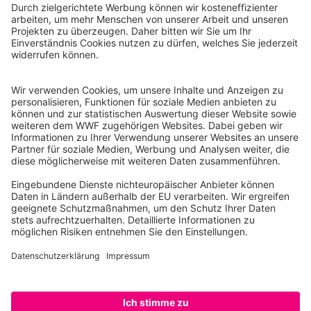
WWF Deutschland
Reinhardtstr. 18
10117 Berlin
Tel.: 030-311 777 700
Ihre Spende kann steuerlich geltend gemacht werden
Registriert als Stiftung WWF Deutschland, Senatsverwaltung für
Justiz Berlin, Az: 3416/976/2
Umsatzsteuer-Identifikationsnummer: DE 114236103
Freistellungsbescheid: Als gemeinnützige Körperschaft befreit
von der Körperschaftssteuer gem. §5 I 9 KStg. unter der
Steuernummer 27/641/09321
© WWF Deutschland 2026