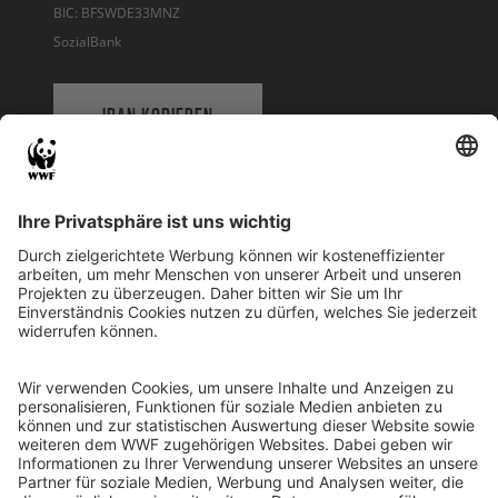
BIC: BFSWDE33MNZ
SozialBank
IBAN KOPIEREN
QR-CODE FÜR BANKING-APP
WWF Deutschland
Reinhardtstr. 18
10117 Berlin
Tel.: 030-311 777 700
Ihre Spende kann steuerlich geltend gemacht werden
Registriert als Stiftung WWF Deutschland, Senatsverwaltung für
Justiz Berlin, Az: 3416/976/2