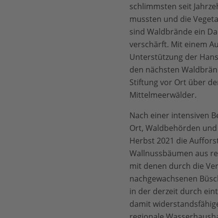
schlimmsten seit Jahrz
mussten und die Vegetat
sind Waldbrände ein Dau
verschärft. Mit einem A
Unterstützung der Hans-
den nächsten Waldbränd
Stiftung vor Ort über d
Mittelmeerwälder.
Nach einer intensiven B
Ort, Waldbehörden und 
Herbst 2021 die Auffors
Wallnussbäumen aus regi
mit denen durch die Ver
nachgewachsenen Büsche 
in der derzeit durch e
damit widerstandsfähige
regionale Wasserhaushal