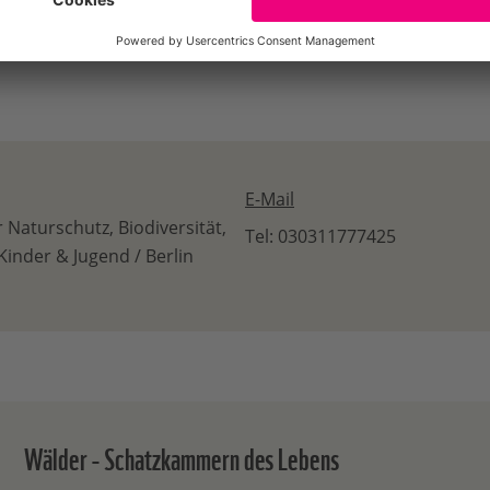
E-Mail
 Naturschutz, Biodiversität,
Tel: 030311777425
Kinder & Jugend / Berlin
Wälder - Schatzkammern des Lebens