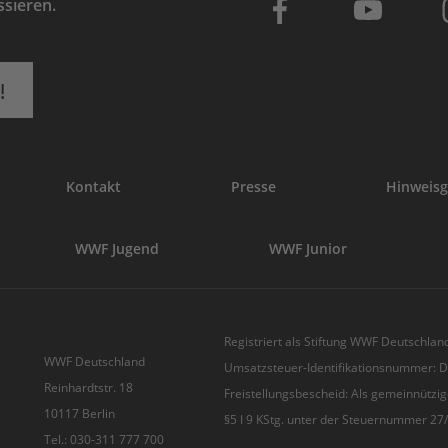
ssieren.
!
Kontakt
Presse
Hinweisg
WWF Jugend
WWF Junior
Registriert als Stiftung WWF Deutschland
WWF Deutschland
Umsatzsteuer-Identifikationsnummer:
Reinhardtstr. 18
Freistellungsbescheid: Als gemeinnützig
10117 Berlin
§5 I 9 KStg. unter der Steuernummer 2
Tel.: 030-311 777 700