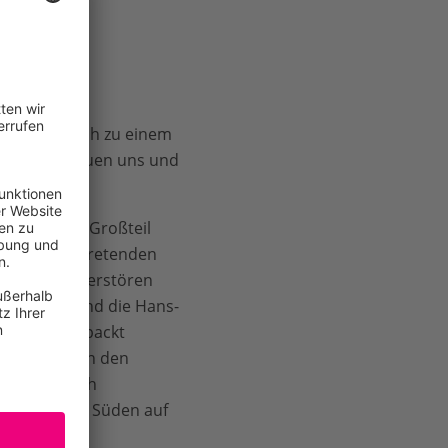
tete
g könnte sich zu einem
eln. Wir freuen uns und
zu können.“
te: „Einem Großteil
äufiger auftretenden
nzenarten zerstören
n der WWF und die Hans-
 Natur angepackt
ungsgesetz in den
 Spanien auch
rem Zug nach Süden auf