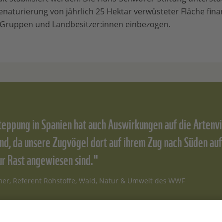
Renaturierung von jährlich 25 Hektar verwüsteter Fläche finan
Gruppen und Landbesitzer:innen einbezogen.
teppung in Spanien hat auch Auswirkungen auf die Artenvie
nd, da unsere Zugvögel dort auf ihrem Zug nach Süden auf
ur Rast angewiesen sind."
mer, Referent Rohstoffe, Wald, Natur & Umwelt des WWF