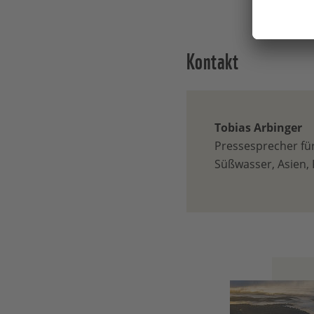
Kontakt
Tobias Arbinger
Pressesprecher für
Süßwasser, Asien, 