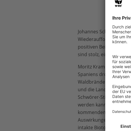
Johannes Schwörer, Gesc
Wiederaufforstungsproj
positiven Beispiel für 
sind stolz, einen Beitra
Moritz Kramer, Referen
Spaniens droht durch di
Waldbrände schuld, die
und die Landschaft weit
Schwörer-Stiftung dem 
werden kann – ein Them
kommenden Jahren an Fa
Auswirkungen auf die Ar
intakte Biotope zur Rast