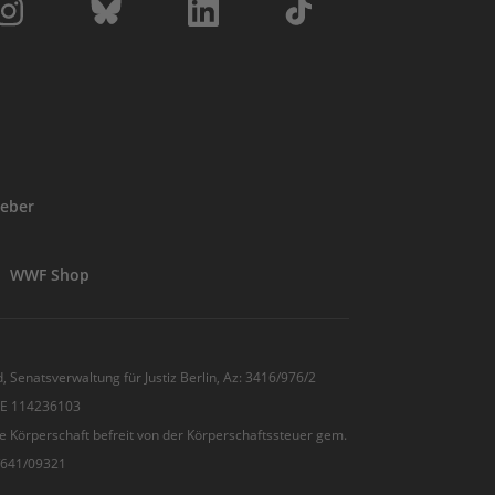
eber
WWF Shop
, Senatsverwaltung für Justiz Berlin, Az: 3416/976/2
 DE 114236103
e Körperschaft befreit von der Körperschaftssteuer gem.
7/641/09321