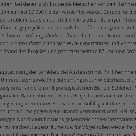
ehnten, bei denen sich Tausende Menschen vor den Flammen 
ion auf fast 50.000 Hektar vernichtet wurde. Gerade für di
erproblem, das sich durch die Klimakrise mit langen Troc
ufforstungsprojekt in der damals betroffenen Region leiste
Schwörer-Stiftung Wiederaufbauarbeit an der Natur – und 
en. Heute informierten sich WWF-Expert:innen und Vertre
en Stand des Projekts und pflanzten weitere Bäume und Str
egutachtung der Schäden, viel Austausch mit Politiker:inne
Universitäten sowie Projektplanungen zur Wiederherstellu
tung unter anderem mit portugiesischen Eichen, Schlehen, 
onalen Baumschulen. Teil des Projekts sind auch forstwirts
ringerung brennbarer Biomasse die Anfälligkeit der seit 
und Bäume gegen neue Brände vermindert wird. Ziel ist au
intönigen Nadelbaumbewuchs gekennzeichneten Vegetation z
r zu machen. Lebensräume u.a. für Vögel sollen wiederherg
t stabilisiert werden. Die Hans-Schwörer-Stiftung unterstü