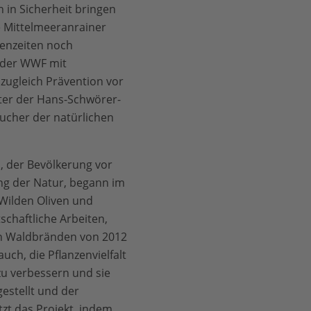
in Sicherheit bringen
e Mittelmeeranrainer
kenzeiten noch
t der WWF mit
zugleich Prävention vor
ter der Hans-Schwörer-
äucher der natürlichen
n, der Bevölkerung vor
ng der Natur, begann im
Wilden Oliven und
chaftliche Arbeiten,
den Waldbränden von 2012
ch, die Pflanzenvielfalt
u verbessern und sie
estellt und der
tzt das Projekt, indem