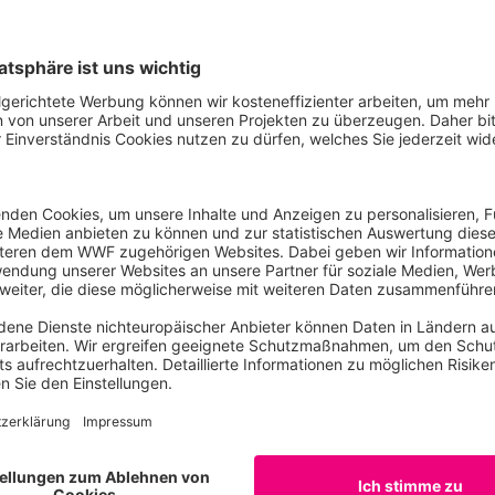
häftsführer der SchwörerHaus KG, sagte: „Das hier gestar
ekt des WWF in Kooperation mit der Hans-Schwörer-Stiftun
andere betroffene Regionen auch außerhalb Spaniens entwick
g zur Rekultivierung dieser beeinträchtigten Flächen leisten 
t Rohstoffe, Wald, Natur & Umwelt des WWF Deutschland sag
e Klimakrise die Versteppung. Daran sind auch die immer h
 Menschenleben bedrohen, Lebensräume von Tier- und Pfla
er austrocknen. Mit dem Projekt bei Cortés de Pallás wirke
entgegen und zeigen, wie praktische Wiederherstellung der
a, das mit dem in Verhandlung befindlichen EU-Renaturier
hrt aufnehmen wird. Nicht zuletzt hat die Versteppung in
tenvielfalt in Deutschland, da unsere Zugvögel dort auf ih
 angewiesen sind.“