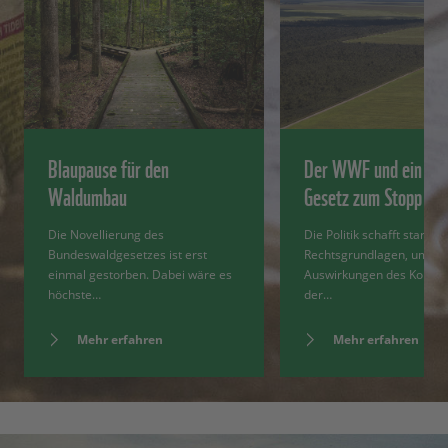
Blaupause für den
Der WWF und ein EU
Waldumbau
Gesetz zum Stopp d
Die Novellierung des
Die Politik schafft starke
Bundeswaldgesetzes ist erst
Rechtsgrundlagen, um di
einmal gestorben. Dabei wäre es
Auswirkungen des Konsum
höchste…
der…
Mehr erfahren
Mehr erfahren