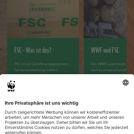
FSC - Was ist das?
WWF und FSC
FSC ist ein Zertifizierungssystem
Der WWF unterstützt das 
für verantwortungsvollere
weil es anspruchsvoll ist 
Waldwirtschaft
Ansätze zur Verbesserung
Mehr erfahren
Mehr erfahren