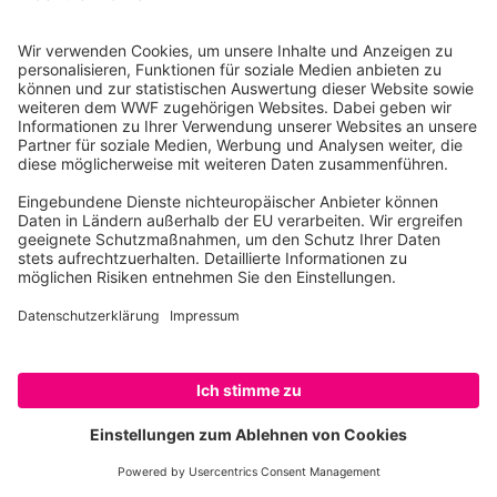
Wald-Projektregionen
Amazonien
Amur-Region
Der größte Regenwald, der
Die letzten Amur-Tiger u
wasserreichste Fluss, die
Leoparden durchstreifen 
artenreichste Savanne.
temperierten Mischwälde
SPENDEN
Mehr erfahren
Mehr erfahren