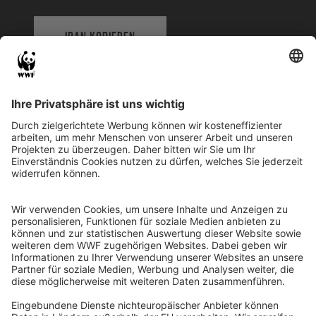
IBAN KOPIEREN
QR-CODE FÜR BANKING-APP
WWF Deutschland
Reinhardtstr. 18
10117 Berlin
Tel.: 030-311 777 700
Ihre Spende kann steuerlich geltend gemacht werden
Registriert als Stiftung WWF Deutschland, Senatsverwaltung für
Justiz Berlin, Az: 3416/976/2
Umsatzsteuer-Identifikationsnummer: DE 114236103
Freistellungsbescheid: Als gemeinnützige Körperschaft befreit