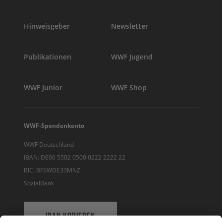
Hinweisgeber
Newsletter
Publikationen
WWF Jugend
WWF Junior
WWF Shop
WWF-Spendenkonto
WWF Deutschland
IBAN: DE06 5502 0500 0222 2222 22
BIC: BFSWDE33MNZ
SozialBank
IBAN KOPIEREN