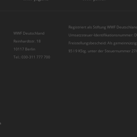
Registriert als Stiftung WWF Deutschland
WWF Deutschland
Umsatzsteuer-Identifikationsnummer:
Reinhardtstr. 18
Freistellungsbescheid: Als gemeinnützig
10117 Berlin
§5 I 9 KStg. unter der Steuernummer 2
Tel.: 030-311 777 700
n