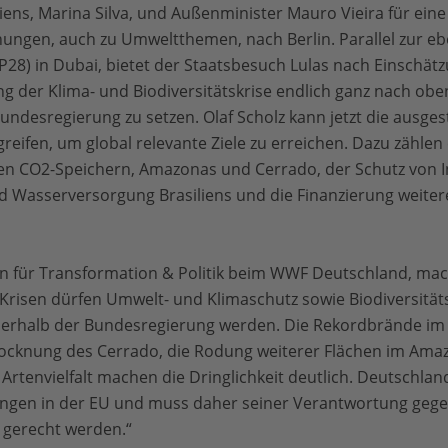
iens, Marina Silva, und Außenminister Mauro Vieira für ein
gen, auch zu Umweltthemen, nach Berlin. Parallel zur eb
P28) in Dubai, bietet der Staatsbesuch Lulas nach Einschä
 der Klima- und Biodiversitätskrise endlich ganz nach oben
desregierung zu setzen. Olaf Scholz kann jetzt die ausges
eifen, um global relevante Ziele zu erreichen. Dazu zähle
en CO2-Speichern, Amazonas und Cerrado, der Schutz von I
 Wasserversorgung Brasiliens und die Finanzierung weiter
n für Transformation & Politik beim WWF Deutschland, mach
Krisen dürfen Umwelt- und Klimaschutz sowie Biodiversitäts
rhalb der Bundesregierung werden. Die Rekordbrände im 
ocknung des Cerrado, die Rodung weiterer Flächen im Ama
rtenvielfalt machen die Dringlichkeit deutlich. Deutschland
lungen in der EU und muss daher seiner Verantwortung ge
 gerecht werden.“