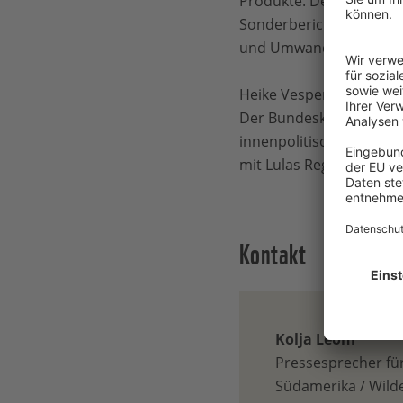
Produkte. Der Verlust vo
Sonderbericht über Kli
und Umwandlung – zumeis
Heike Vesper meint daz
Der Bundeskanzler darf s
innenpolitischen Desast
mit Lulas Regierung auf 
Kontakt
Kolja Leoni
Pressesprecher für 
Südamerika / Wilder