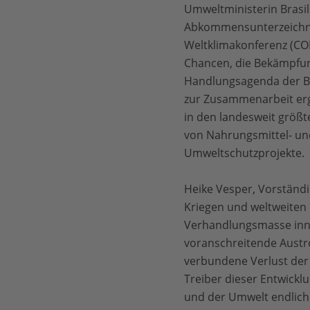
Umweltministerin Brasil
Abkommensunterzeichnun
Weltklimakonferenz (CO
Chancen, die Bekämpfung
Handlungsagenda der Bun
zur Zusammenarbeit ergr
in den landesweit größt
von Nahrungsmittel- und
Umweltschutzprojekte.
Heike Vesper, Vorständi
Kriegen und weltweiten 
Verhandlungsmasse inne
voranschreitende Austr
verbundene Verlust der A
Treiber dieser Entwick
und der Umwelt endlich