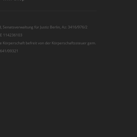
, Senatsverwaltung für Justiz Berlin, Az: 3416/976/2
 DE 114236103
e Körperschaft befreit von der Körperschaftssteuer gem.
7/641/09321