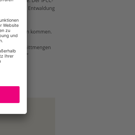
er Klimakrise. Der IPCC-
issionen der Entwaldung
n ins Handeln kommen.
icht von
tzlichen Schnittmengen
icht sinken.“