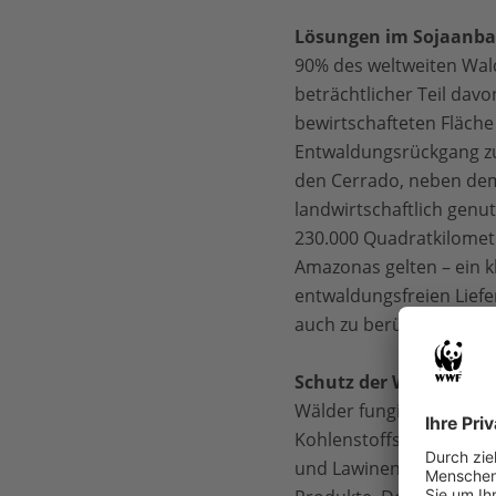
Lösungen im Sojaanba
90% des weltweiten Wald
beträchtlicher Teil dav
bewirtschafteten Fläche
Entwaldungsrückgang zu
den Cerrado, neben dem 
landwirtschaftlich genu
230.000 Quadratkilomete
Amazonas gelten – ein 
entwaldungsfreien Lief
auch zu berücksichtigen
Schutz der Wälder unv
Wälder fungieren als gr
Kohlenstoffs. Außerdem
und Lawinen. In wirtscha