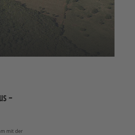
us –
am mit der