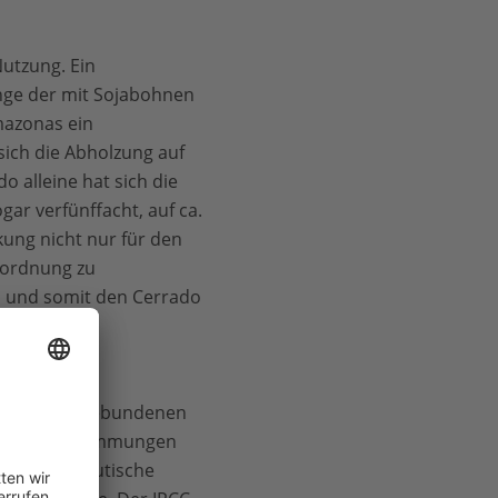
Nutzung. Ein
enge der mit Sojabohnen
mazonas ein
ich die Abholzung auf
 alleine hat sich die
ar verfünffacht, auf ca.
kung nicht nur für den
rordnung zu
n und somit den Cerrado
uf der Erde gebundenen
on, Überschwemmungen
und pharmazeutische