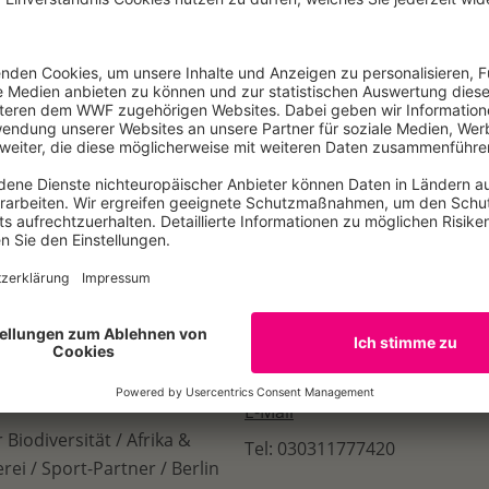
n natürlichen Ökosystemen ist auch ein zentraler Treiber d
mawandel und Land schrieb etwa elf Prozent der Gesamtem
t für die Landwirtschaft – zu.
u: „Beim globalen Entwaldungsstopp müssen wir vom Rede
ich gerade jetzt, während die COP28 in Dubai stattfindet, n
ern wie der Haushaltssperre ablenken lassen. Die grundsä
Augenhöhe sind da und die Wichtigkeit der Klimaziele darf n
E-Mail
Biodiversität / Afrika &
Tel: 030311777420
ei / Sport-Partner / Berlin