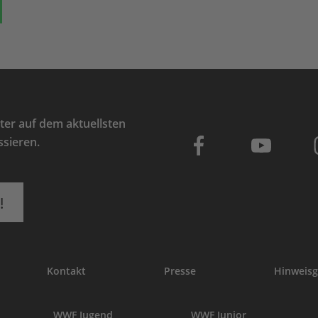
ok
auf Bluesky
Teilen auf Whatsapp
er auf dem aktuellsten
ssieren.
!
Kontakt
Presse
Hinweisg
WWF Jugend
WWF Junior