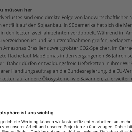
u müssen her
verlustes sind eine direkte Folge von landwirtschaftlicher 
on entfällt auf den Sojaanbau. In Südamerika hat sich die M
 in den letzten zwei Jahrzehnten verdoppelt. Während im A
 verzeichnen ist und Schutzmaßnahmen greifen, verlagert s
Amazonas Brasiliens zweitgrößter CO2-Speicher. Im Cerrado
tzte Fläche laut MapBiomas in den vergangenen 36 Jahren sog
r. Daher dürfen entwaldungsfreie Lieferketten in ihrer Wir
klarer Handlungsauftrag an die Bundesregierung, die EU-Ve
erketten auf andere Ökosysteme, wie Savannen, zu erweiter
.
erändert wichtig
oße Kohlenstoffsenke und speichern etwa die Hälfte des a
 sind sie natürliche Wasserspeicher, schützen vor Erosi
ftlicher Hinsicht fungiert der Wald als Lieferant für Holz 