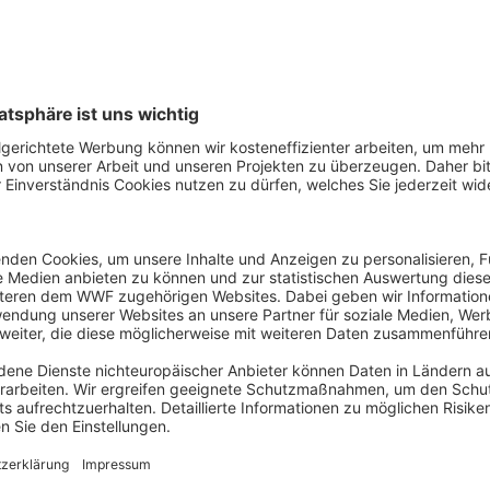
nutzt werden kann. Darüber hinaus wird die behördliche 
 Interessengruppen stetig informiert. Es ist ein Meilenstei
mutzung durch Quecksilber im illegalen Goldabbau.“
E-Mail
Biodiversität / Afrika &
Tel: 030311777420
ei / Sport-Partner / Berlin