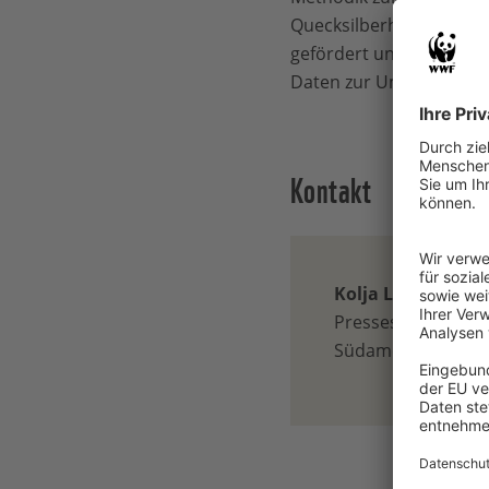
Quecksilberhändlern ge
gefördert und betroffene
Daten zur Umweltversch
Kontakt
Kolja Leoni
Pressesprecher für 
Südamerika / Wilder