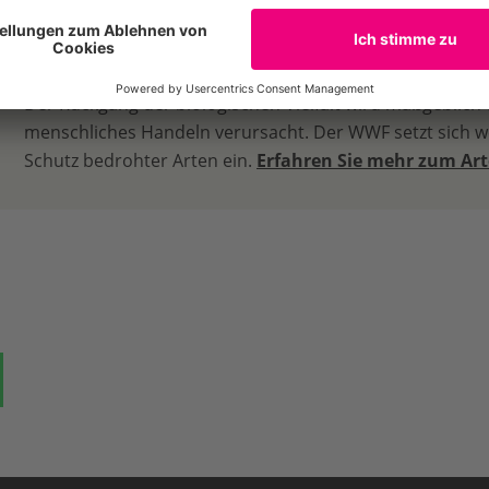
Bedrohte Arten
Der Rückgang der biologischen Vielfalt wird maßgeblich
menschliches Handeln verursacht. Der WWF setzt sich we
Schutz bedrohter Arten ein.
Erfahren Sie mehr zum Ar
ok
auf Bluesky
Teilen auf Whatsapp