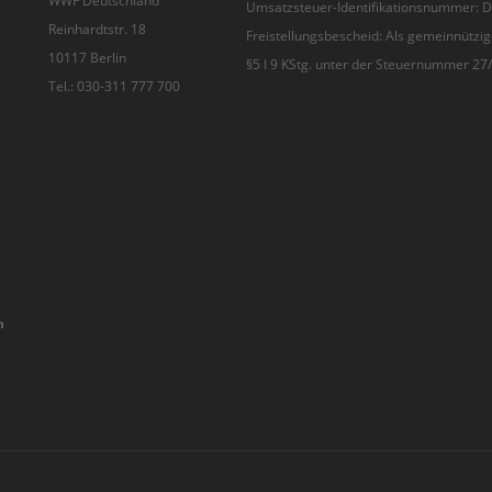
WWF Deutschland
Umsatzsteuer-Identifikationsnummer:
Reinhardtstr. 18
Freistellungsbescheid: Als gemeinnützig
10117 Berlin
§5 I 9 KStg. unter der Steuernummer 2
Tel.: 030-311 777 700
n