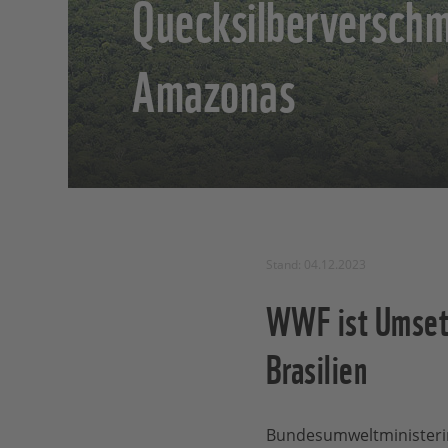
Quecksilberversch
Amazonas
Stand: 04.12.2023
WWF ist Umsetz
Brasilien
Bundesumweltministerin 