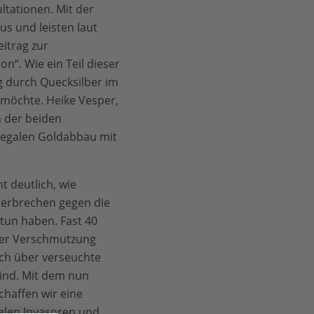
tationen. Mit der
s und leisten laut
itrag zur
n“. Wie ein Teil dieser
g durch Quecksilber im
 möchte. Heike Vesper,
 der beiden
legalen Goldabbau mit
ht deutlich, wie
 Verbrechen gegen die
tun haben. Fast 40
der Verschmutzung
uch über verseuchte
ind. Mit dem nun
haffen wir eine
alen Invasoren und