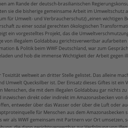
 am Rande der deutsch-brasilianischen Regierungskonsul
ten sie die bisherige gemeinsame Arbeit im Umweltschutz au
m für Umwelt- und Verbraucherschutz) „einen wichtigen Be
chaft zu einer sozial gerechten ökologischen Transformatio
eigt ein vorgestelltes Projekt, das die Umweltverschmutzun
e von illegalem Goldabbau gerichtsverwertbar aufarbeiten
rmation & Politik beim WWF Deutschland, war zum Gespräch
laden und hob die immense Wichtigkeit der Arbeit gegen il
r Toxizität weltweit an dritter Stelle gelistet. Das alleine mac
d Umwelt Quecksilber ist. Der Einsatz dieses Giftes ist ein
 Menschen, die mit dem illegalen Goldabbau gar nichts zu 
d inzwischen direkt oder indirekt im Amazonasbecken von 
ffen, entweder über das Wasser oder über die Luft oder a
Hauptproteinquelle für Menschen aus dem Amazonasbecken s
s wir als WWF gemeinsam mit Partnern vor Ort umsetzen, sc
ung, die dann gerichtsverwertbar zur Verfolgung von illeg