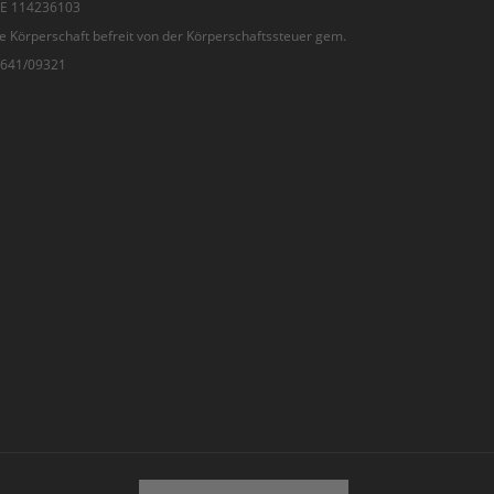
 DE 114236103
e Körperschaft befreit von der Körperschaftssteuer gem.
7/641/09321