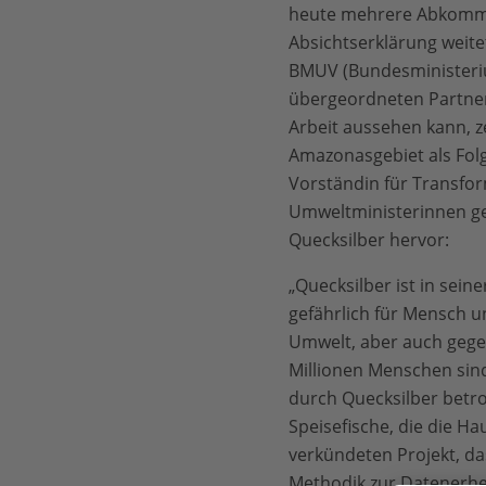
heute mehrere Abkommen
Absichtserklärung weite
BMUV (Bundesministeriu
übergeordneten Partners
Arbeit aussehen kann, z
Amazonasgebiet als Folg
Vorständin für Transfo
Umweltministerinnen ge
Quecksilber hervor:
„Quecksilber ist in seine
gefährlich für Mensch un
Umwelt, aber auch gegen
Millionen Menschen sin
durch Quecksilber betro
Speisefische, die die 
verkündeten Projekt, da
Methodik zur Datenerheb