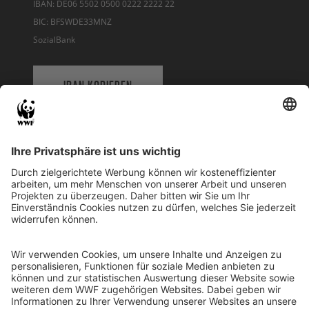
IBAN: DE06 5502 0500 0222 2222 22
BIC: BFSWDE33MNZ
SozialBank
IBAN KOPIEREN
QR-CODE FÜR BANKING-APP
WWF Deutschland
Reinhardtstr. 18
10117 Berlin
Tel.: 030-311 777 700
Ihre Spende kann steuerlich geltend gemacht werden
Registriert als Stiftung WWF Deutschland, Senatsverwaltung für
Justiz Berlin, Az: 3416/976/2