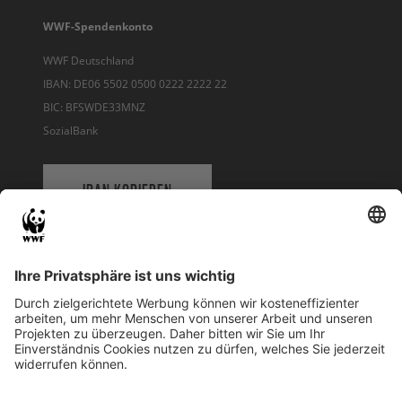
WWF-Spendenkonto
WWF Deutschland
IBAN: DE06 5502 0500 0222 2222 22
BIC: BFSWDE33MNZ
SozialBank
IBAN KOPIEREN
QR-CODE FÜR BANKING-APP
WWF Deutschland
Reinhardtstr. 18
10117 Berlin
Tel.: 030-311 777 700