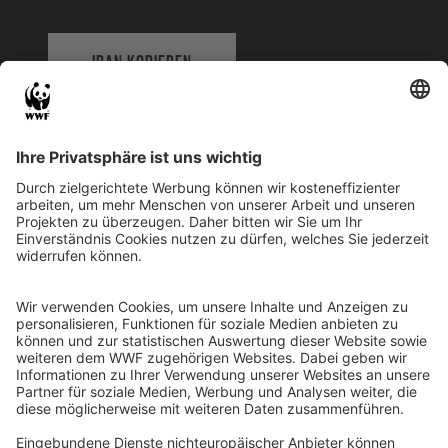
IBAN KOPIEREN
QR-CODE FÜR BANKING-APP
WWF Deutschland
Reinhardtstr. 18
10117 Berlin
Tel.: 030-311 777 700
Ihre Spende kann steuerlich geltend gemacht werden
Registriert als Stiftung WWF Deutschland, Senatsverwaltung für
Justiz Berlin, Az: 3416/976/2
Umsatzsteuer-Identifikationsnummer: DE 114236103
Freistellungsbescheid: Als gemeinnützige Körperschaft befreit