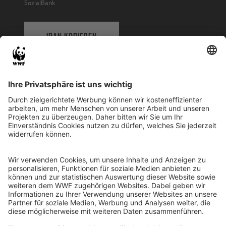
SozialBank
IBAN KOPIEREN
QR-CODE FÜR BANKING-APP
WWF Deutschland
Reinhardtstr. 18
10117 Berlin
Tel.: 030-311 777 700
Ihre Spende kann steuerlich geltend gemacht werden
Registriert als Stiftung WWF Deutschland, Senatsverwaltung für
Justiz Berlin, Az: 3416/976/2
Umsatzsteuer-Identifikationsnummer: DE 114236103
Freistellungsbescheid: Als gemeinnützige Körperschaft befreit