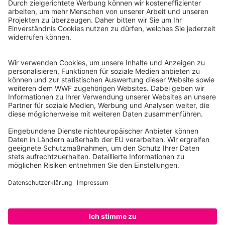
WWF Deutschland
Reinhardtstr. 18
10117 Berlin
Tel.: 030-311 777 700
Ihre Spende kann steuerlich geltend gemacht werden
Registriert als Stiftung WWF Deutschland, Senatsverwaltung für
Justiz Berlin, Az: 3416/976/2
Umsatzsteuer-Identifikationsnummer: DE 114236103
Freistellungsbescheid: Als gemeinnützige Körperschaft befreit
von der Körperschaftssteuer gem. §5 I 9 KStg. unter der
Steuernummer 27/641/09321
© WWF Deutschland 2026