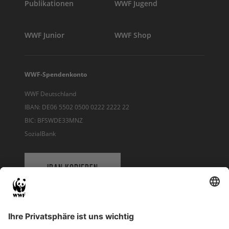
Publikationen
WWF Jugend
WWF Junior
WWF Shop
WWF-Spendenkonto
WWF Deutschland
IBAN: DE06 5502 0500 0222 2222 22
BIC: BFSWDE33MNZ
SozialBank
IBAN KOPIEREN
QR-CODE FÜR BANKING-APP