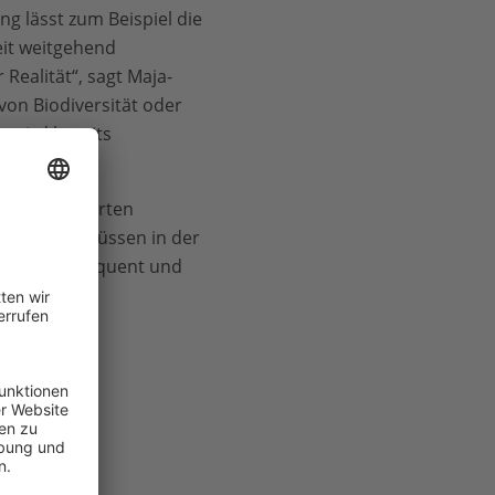
ng lässt zum Beispiel die
it weitgehend
Realität“, sagt Maja-
on Biodiversität oder
 wird bereits
F).
ationsbasierten
maßnahmen müssen in der
 ist inkonsequent und