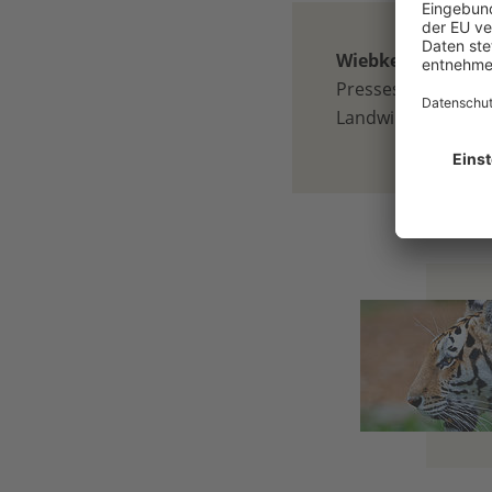
Wiebke Elbe
Pressesprecherin 
Landwirtschaft, Be