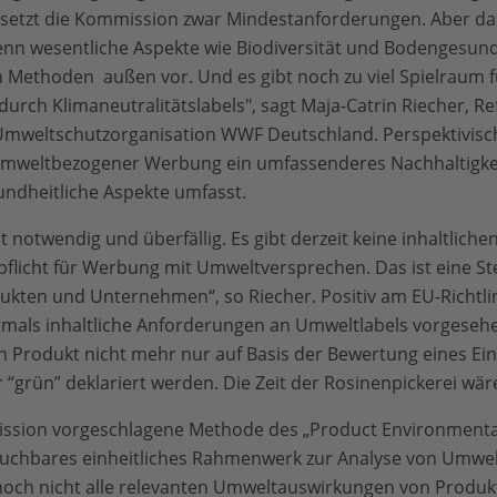
 setzt die Kommission zwar Mindestanforderungen. Aber das
enn wesentliche Aspekte wie Biodiversität und Bodengesund
 Methoden außen vor. Und es gibt noch zu viel Spielraum f
rch Klimaneutralitätslabels", sagt Maja-Catrin Riecher, Ref
 Umweltschutzorganisation WWF Deutschland. Perspektivisch
 umweltbezogener Werbung ein umfassenderes Nachhaltigkei
sundheitliche Aspekte umfasst.
ist notwendig und überfällig. Es gibt derzeit keine inhaltlic
licht für Werbung mit Umweltversprechen. Das ist eine Ste
kten und Unternehmen“, so Riecher. Positiv am EU-Richtli
tmals inhaltliche Anforderungen an Umweltlabels vorgesehe
n Produkt nicht mehr nur auf Basis der Bewertung eines Ein
 “grün” deklariert werden. Die Zeit der Rosinenpickerei wär
ssion vorgeschlagene Methode des „Product Environmental 
rauchbares einheitliches Rahmenwerk zur Analyse von Umwel
noch nicht alle relevanten Umweltauswirkungen von Produk