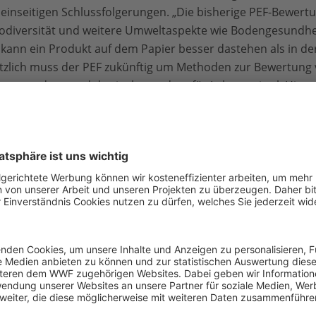
einseitigen Schlussfolgerungen. „Die bisherige PEF-Bewertu
iodiversität und weitere Umweltaspekte wie Bodengesundhe
kann ein Produkt auf dem Papier besser dastehen als in der 
tzlich muss der PEF zukünftig um Methoden zur Bewertung v
rt werden - und das insbesondere für Lebensmittel. Hieran
l im BMUV-geförderten Projekt “Climate Impact of Foods”(CLI
 auch, dass die Kommission der Kennzeichnung mit kompens
ims keinen kompletten Riegel vorschiebt. „CO2-Reduktions
skette umgesetzt und nachgewiesen werden, alles andere
er den Verbraucherinnen und Verbrauchern“, so Riecher.
-Projekt: www.food-impacts.com