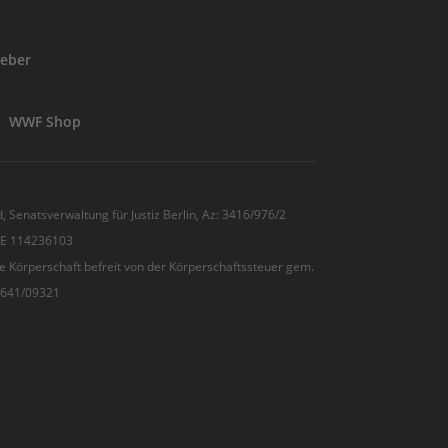
eber
WWF Shop
, Senatsverwaltung für Justiz Berlin, Az: 3416/976/2
 DE 114236103
e Körperschaft befreit von der Körperschaftssteuer gem.
7/641/09321