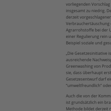
vorliegenden Vorschlag
insgesamt zu niedrig. D
derzeit vorgeschlagenen
Verbrauchertäuschung du
Agrarrohstoffe bei der
einer Regulierung rein
Beispiel soziale und ge
„Die Gesetzesinitiative 
ausreichende Nachweispf
Greenwashing von Produ
sie, dass überhaupt ers
Gesetzesentwurf darf ei
“umweltfreundlich” oder
Auch die von der Kommi
ist grundsätzlich ein b
Methode bildet derzeit 