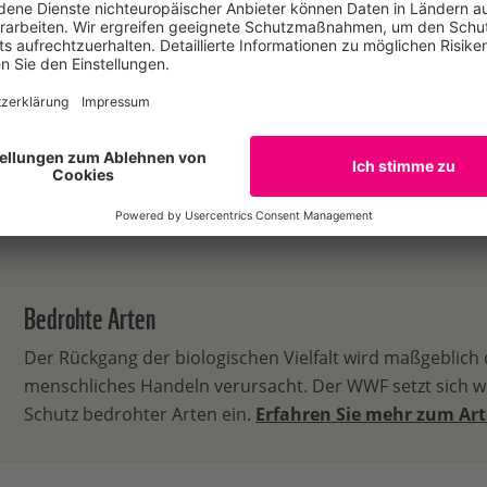
E-Mail
für Ernährung,
Tel: 030311777219
rgbau / Berlin
@ElbeWWF auf Twitter
Bedrohte Arten
Der Rückgang der biologischen Vielfalt wird maßgeblich
menschliches Handeln verursacht. Der WWF setzt sich we
Schutz bedrohter Arten ein.
Erfahren Sie mehr zum Ar