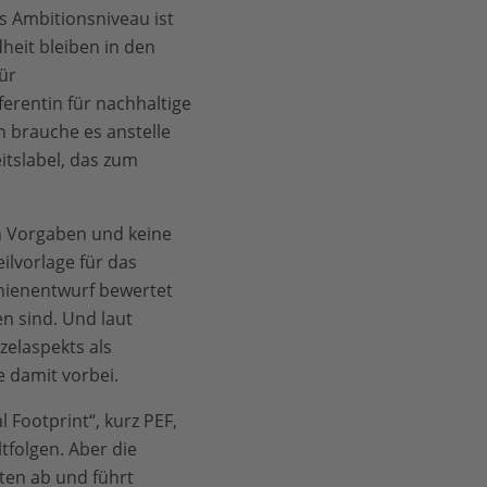
 Ambitionsniveau ist
heit bleiben in den
ür
erentin für nachhaltige
 brauche es anstelle
tslabel, das zum
hen Vorgaben und keine
ilvorlage für das
nienentwurf bewertet
n sind. Und laut
zelaspekts als
e damit vorbei.
Footprint“, kurz PEF,
tfolgen. Aber die
ten ab und führt