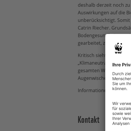
deshalb derzeit noch zu 
Auswirkungen auf die B
unberücksichtigt. Somit 
Catrin Riecher. Grundsä
Bodengesundheit erweite
gearbeitet, zum Beispie
Kritisch sieht der WWF
„Klimaneutralität“-Cla
gesamten Wertschöpfung
Augenwischerei gegenüb
Informationen zum CLIF
Kontakt