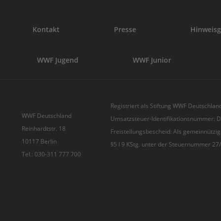
Kontakt
Presse
Hinweisg
WWF Jugend
WWF Junior
Registriert als Stiftung WWF Deutschland
WWF Deutschland
Umsatzsteuer-Identifikationsnummer:
Reinhardtstr. 18
Freistellungsbescheid: Als gemeinnützig
10117 Berlin
§5 I 9 KStg. unter der Steuernummer 2
Tel.: 030-311 777 700