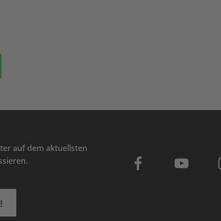
ok
auf Bluesky
Teilen auf Whatsapp
er auf dem aktuellsten
ssieren.
!