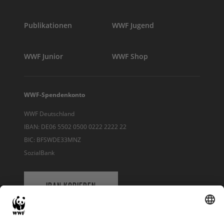
Publikationen
WWF Jugend
WWF Junior
WWF Shop
WWF-Spendenkonto
WWF Deutschland
IBAN: DE06 5502 0500 0222 2222 22
BIC: BFSWDE33MNZ
SozialBank
IBAN KOPIEREN