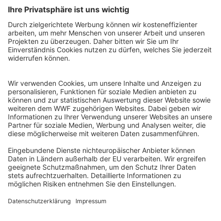
QR-CODE FÜR BANKING-APP
WWF Deutschland
Reinhardtstr. 18
10117 Berlin
Tel.: 030-311 777 700
Ihre Spende kann steuerlich geltend gemacht werden
Registriert als Stiftung WWF Deutschland, Senatsverwaltung für
Justiz Berlin, Az: 3416/976/2
Umsatzsteuer-Identifikationsnummer: DE 114236103
Freistellungsbescheid: Als gemeinnützige Körperschaft befreit
von der Körperschaftssteuer gem. §5 I 9 KStg. unter der
Steuernummer 27/641/09321
© WWF Deutschland 2026