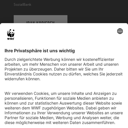
SozialBank
IBAN KOPIEREN
QR-CODE FÜR BANKING-APP
WWF Deutschland
Reinhardtstr. 18
10117 Berlin
Tel.: 030-311 777 700
Ihre Spende kann steuerlich geltend gemacht werden
Registriert als Stiftung WWF Deutschland, Senatsverwaltung für
Justiz Berlin, Az: 3416/976/2
Umsatzsteuer-Identifikationsnummer: DE 114236103