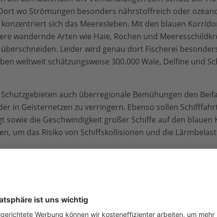
 „Dort wo Strömungen besonders nährstoffreich oder ozean
 konzentriert sich das Meeresleben. Mit den blauen Korrido
andere wandernde Arten wie Haie, Rochen und Meeresschildkrö
 überschneiden. Leider wird genau dort Fischerei besonders 
erben weltweit schätzungsweise 300.000 Wale, Delfine und 
 Schutzgebieten auch überregionale Bemühungen den Beif
der in Geisternetzen zu verringern. Ebenso sollen Schifffa
t sowie die Geschwindigkeit großer Schiffe auf den blauen 
n, um das Risiko von Schiffskollisionen und die Lärmbelas
erung der marinen Ökosysteme ist bereits im Gange. Es wird
ützen, um das ökologische Gefüge zu erhalten. Gesunde Wa
e für die Gesundheit der Meere und sind wichtig für das glo
er. Wale tragen zur Düngung unserer Ozeane bei, indem ihr
rmehren, das schätzungsweise 40 Prozent der weltweiten K