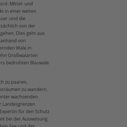
ord- Mittel- und
t in einer weiten
ser sind die
sächlich von der
gehen. Dies geht aus
n anhand von
ernden Wale in
zehn Großwalarten
ers bedrohten Blauwale
ch zu paaren,
nsräumen zu wandern.
 unter wachsenden
er Landesgrenzen
Expertin für den Schutz
it bei der Ausweisung
hen See und der