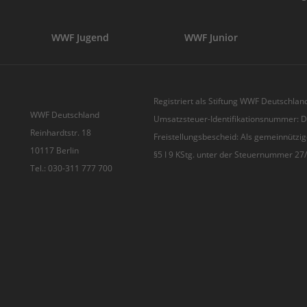
WWF Jugend
WWF Junior
Registriert als Stiftung WWF Deutschland
WWF Deutschland
Umsatzsteuer-Identifikationsnummer:
Reinhardtstr. 18
Freistellungsbescheid: Als gemeinnützig
10117 Berlin
§5 I 9 KStg. unter der Steuernummer 2
Tel.: 030-311 777 700