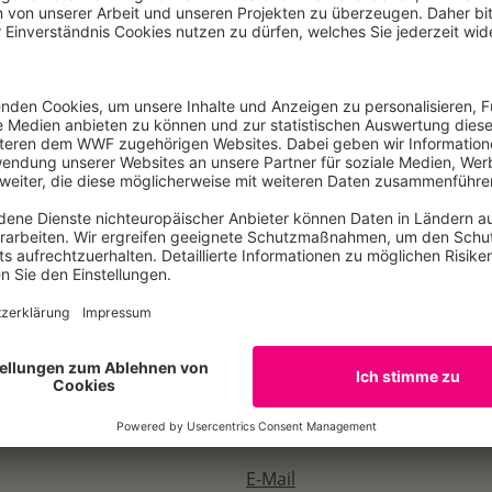
 Hälfte des weltweiten Sauerstoffs produziert. Der Schutz
r für die Meeressäuger aus.
Blue Corridors Eastern Pacific Ocean
 MB
E-Mail