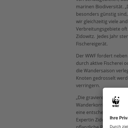
marinen Biodiversität.
besonders günstig sind,
wir gleichzeitig viele 
Verbreitungsgebiete oft
Zidowitz. Jedes Jahr st
Fischereigerät.
Der WWF fordert neben
durch aktive Fischerei o
die Wandersaison verleg
Knoten gedrosselt werde
verringern.
„Die gravierende Veränd
Wanderkorridore zu sch
eine entscheidende Roll
Expertin Zidowitz weit
pflanzliche Plankton ve