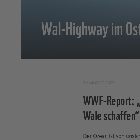
Wal-Highway im Ost
Stand: 02.03.2023
WWF-Report: „S
Wale schaffen“
Der Ozean ist von unsi