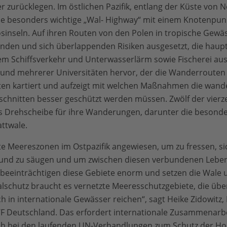
 zurücklegen. Im östlichen Pazifik, entlang der Küste von N
ne besonders wichtige „Wal- Highway“ mit einem Knotenpunk
inseln. Auf ihren Routen von den Polen in tropische Gewäs
en und sich überlappenden Risiken ausgesetzt, die haupt
m Schiffsverkehr und Unterwasserlärm sowie Fischerei aus
und mehrerer Universitäten hervor, der die Wanderroute
aten kartiert und aufzeigt mit welchen Maßnahmen die wand
schnitten besser geschützt werden müssen. Zwölf der vier
als Drehscheibe für ihre Wanderungen, darunter die besond
ttwale.
e Meereszonen im Ostpazifik angewiesen, um zu fressen, si
und zu säugen und um zwischen diesen verbundenen Lebe
n beeinträchtigen diese Gebiete enorm und setzen die Wale
Walschutz braucht es vernetzte Meeresschutzgebiete, die üb
 in internationale Gewässer reichen“, sagt Heike Zidowitz, 
 Deutschland. Das erfordert internationale Zusammenarbe
ch bei den laufenden UN-Verhandlungen zum Schutz der Ho