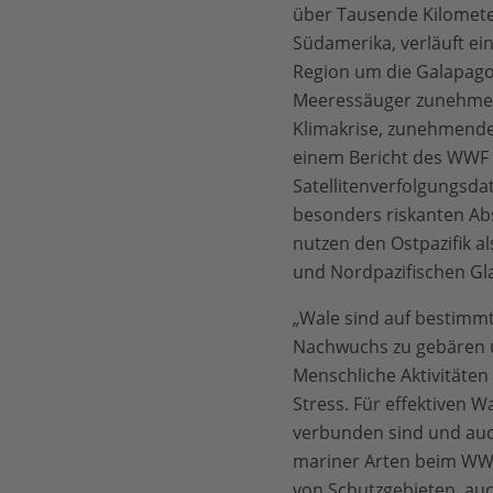
über Tausende Kilometer
Südamerika, verläuft ei
Region um die Galapagos
Meeressäuger zunehmend
Klimakrise, zunehmende
einem Bericht des WWF 
Satellitenverfolgungsd
besonders riskanten Ab
nutzen den Ostpazifik 
und Nordpazifischen Gla
„Wale sind auf bestimmt
Nachwuchs zu gebären 
Menschliche Aktivitäte
Stress. Für effektiven 
verbunden sind und auch
mariner Arten beim WWF
von Schutzgebieten, au