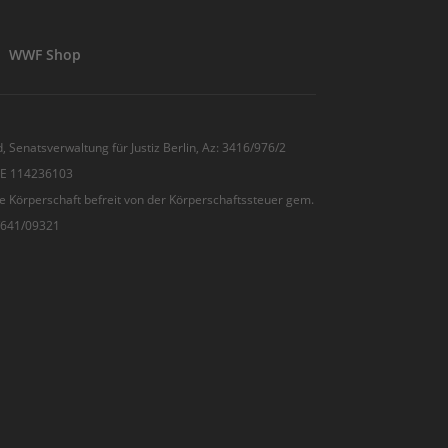
WWF Shop
, Senatsverwaltung für Justiz Berlin, Az: 3416/976/2
 DE 114236103
e Körperschaft befreit von der Körperschaftssteuer gem.
7/641/09321