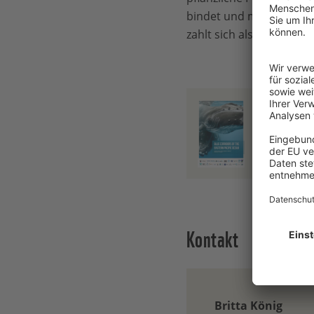
bindet und mehr als die
zahlt sich also nicht nu
WWF Report 
PDF - 12,53
Kontakt
Britta König