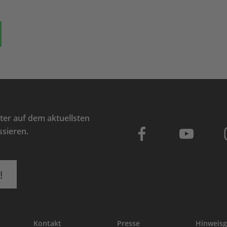
ok
auf Bluesky
Teilen auf Whatsapp
er auf dem aktuellsten
ssieren.
!
Kontakt
Presse
Hinweisg