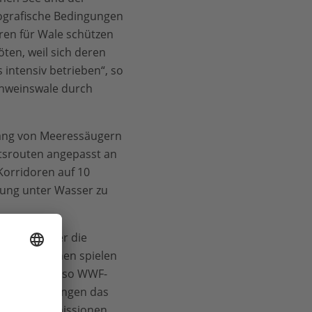
ografische Bedingungen
ren für Wale schützen
ten, weil sich deren
intensiv betrieben“, so
Schweinswale durch
ang von Meeressäugern
hrtsrouten angepasst an
Korridoren auf 10
tung unter Wasser zu
 dringlicher die
lpopulationen spielen
bale Klima“, so WWF-
e Ausscheidungen das
ohlenstoffemissionen