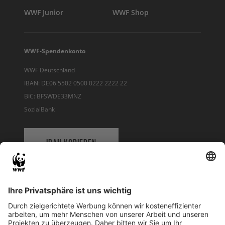
WWF Junior
WWF Shop
WWF-Spendenkonto
WWF Deutschland
IBAN: DE06 5502 0500 0222 2222 22
BIC: BFSWDE33MNZ
SozialBank
IBAN KOPIEREN
QR-CODE FÜR BANKING-APP
WWF Deutschland