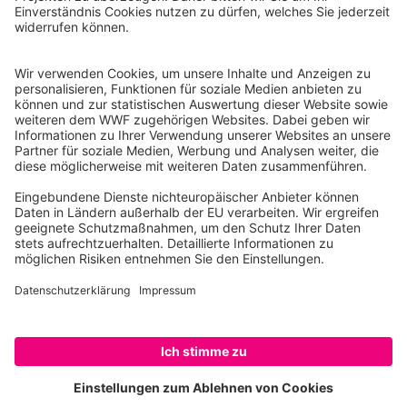
Reinhardtstr. 18
10117 Berlin
Tel.: 030-311 777 700
Ihre Spende kann steuerlich geltend gemacht werden
Registriert als Stiftung WWF Deutschland, Senatsverwaltung für
Justiz Berlin, Az: 3416/976/2
Umsatzsteuer-Identifikationsnummer: DE 114236103
Freistellungsbescheid: Als gemeinnützige Körperschaft befreit
von der Körperschaftssteuer gem. §5 I 9 KStg. unter der
Steuernummer 27/641/09321
© WWF Deutschland 2026