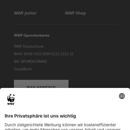
WWF Junior
WWF Shop
WWF-Spendenkonto
WWF Deutschland
IBAN: DE06 5502 0500 0222 2222 22
BIC: BFSWDE33MNZ
SozialBank
IBAN KOPIEREN
QR-CODE FÜR BANKING-APP