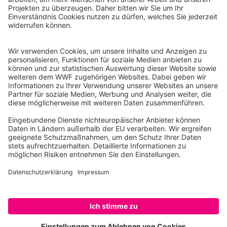
WWF Deutschland
Reinhardtstr. 18
10117 Berlin
Tel.: 030-311 777 700
Ihre Spende kann steuerlich geltend gemacht werden
Registriert als Stiftung WWF Deutschland, Senatsverwaltung für
Justiz Berlin, Az: 3416/976/2
Umsatzsteuer-Identifikationsnummer: DE 114236103
Freistellungsbescheid: Als gemeinnützige Körperschaft befreit
von der Körperschaftssteuer gem. §5 I 9 KStg. unter der
Steuernummer 27/641/09321
© WWF Deutschland 2026