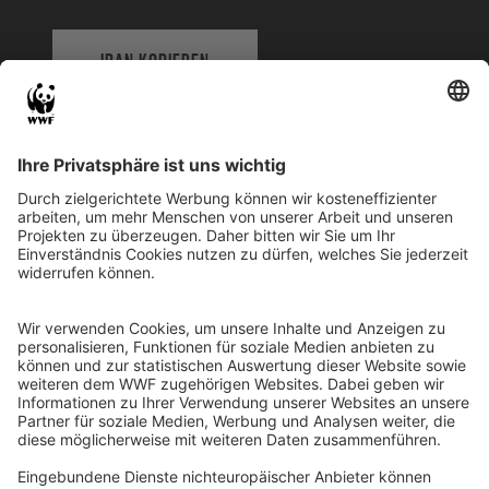
IBAN KOPIEREN
QR-CODE FÜR BANKING-APP
WWF Deutschland
Reinhardtstr. 18
10117 Berlin
Tel.: 030-311 777 700
Ihre Spende kann steuerlich geltend gemacht werden
Registriert als Stiftung WWF Deutschland, Senatsverwaltung für
Justiz Berlin, Az: 3416/976/2
Umsatzsteuer-Identifikationsnummer: DE 114236103
Freistellungsbescheid: Als gemeinnützige Körperschaft befreit