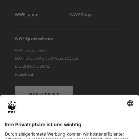
WWF Junior
WWF Shop
WWF-Spendenkonto
WWF Deutschland
IBAN: DE06 5502 0500 0222 2222 22
BIC: BFSWDE33MNZ
SozialBank
IBAN KOPIEREN
QR-CODE FÜR BANKING-APP