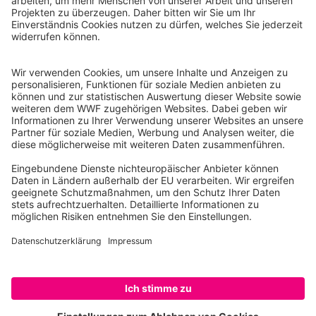
WWF Deutschland
Reinhardtstr. 18
10117 Berlin
Tel.: 030-311 777 700
Ihre Spende kann steuerlich geltend gemacht werden
Registriert als Stiftung WWF Deutschland, Senatsverwaltung für
Justiz Berlin, Az: 3416/976/2
Umsatzsteuer-Identifikationsnummer: DE 114236103
Freistellungsbescheid: Als gemeinnützige Körperschaft befreit
von der Körperschaftssteuer gem. §5 I 9 KStg. unter der
Steuernummer 27/641/09321
© WWF Deutschland 2026