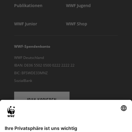
Publikationen
WWF Jugend
WWF Junior
WWF Shop
WWF-Spendenkonto
WWF Deutschland
IBAN: DE06 5502 0500 0222 2222 22
BIC: BFSWDE33MNZ
SozialBank
IBAN KOPIEREN
QR-CODE FÜR BANKING-APP