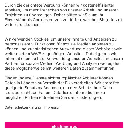
WWF Deutschland
Reinhardtstr. 18
10117 Berlin
Tel.: 030-311 777 700
Ihre Spende kann steuerlich geltend gemacht werden
Registriert als Stiftung WWF Deutschland, Senatsverwaltung für
Justiz Berlin, Az: 3416/976/2
Umsatzsteuer-Identifikationsnummer: DE 114236103
Freistellungsbescheid: Als gemeinnützige Körperschaft befreit
von der Körperschaftssteuer gem. §5 I 9 KStg. unter der
Steuernummer 27/641/09321
© WWF Deutschland 2026