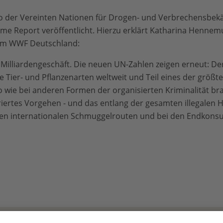
o der Vereinten Nationen für Drogen- und Verbrechensbe
ime Report veröffentlicht. Hierzu erklärt Katharina Hennem
eim WWF Deutschland:
Milliardengeschäft. Die neuen UN-Zahlen zeigen erneut: Der 
e Tier- und Pflanzenarten weltweit und Teil eines der größt
 wie bei anderen Formen der organisierten Kriminalität bra
triertes Vorgehen - und das entlang der gesamten illegalen 
den internationalen Schmuggelrouten und bei den Endkons