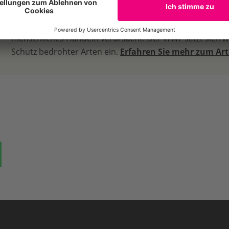
Bedrohte Arten
Der Rückgang der biologischen Vielfalt wird maßgeblich
menschliches Handeln verursacht. Der WWF setzt sich we
Schutz bedrohter Arten ein.
Erfahren Sie mehr zum Ar
ok
auf Bluesky
Teilen auf Whatsapp