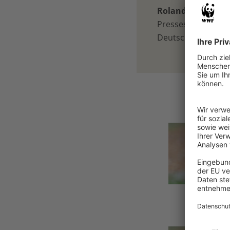
Roland Gramling
Pressesprecher für
Deutschland, Palmö