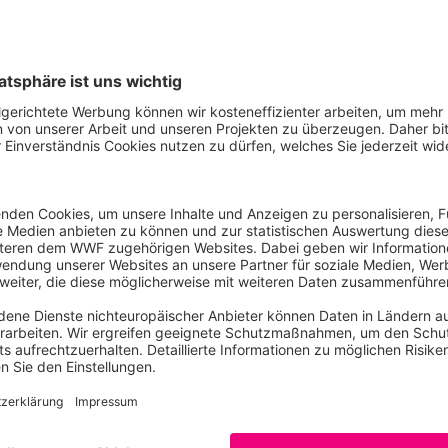
E-Mail
 Asien, Artenschutz,
Tel: 030311777425
l, Wasser & Dürre / Berlin
@Roland_Gramling Twitter
Bedrohte Arten
Der Rückgang der biologischen Vielfalt wird maßgeblich
menschliches Handeln verursacht. Der WWF setzt sich we
Schutz bedrohter Arten ein.
Erfahren Sie mehr zum Ar