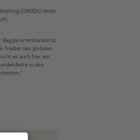
kämpfung (UNODC) einen
uth,
illegale Artenhandel ist
en Treiber des globalen
ucht es auch hier ein
Handelskette in den
umenten."