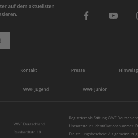
er auf dem aktuellsten
ssieren.
!
Kontakt
Presse
Hinweisg
WWF Jugend
WWF Junior
Registriert als Stiftung WWF Deutschland
WWF Deutschland
Umsatzsteuer-Identifikationsnummer:
Reinhardtstr. 18
Freistellungsbescheid: Als gemeinnützig