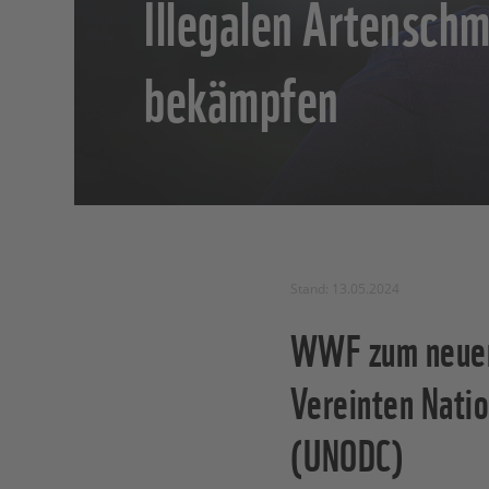
Illegalen Artensch
bekämpfen
Stand: 13.05.2024
WWF zum neuen 
Vereinten Nati
(UNODC)