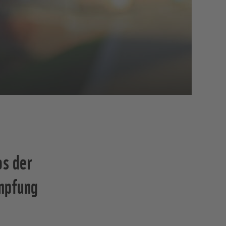
s der
mpfung