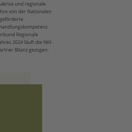
akrise und regionale
ahre von der Nationalen
 geförderte
le Handlungskompetenz
erbund Regionale
res 2024 läuft die NKI-
artner Bilanz gezogen.