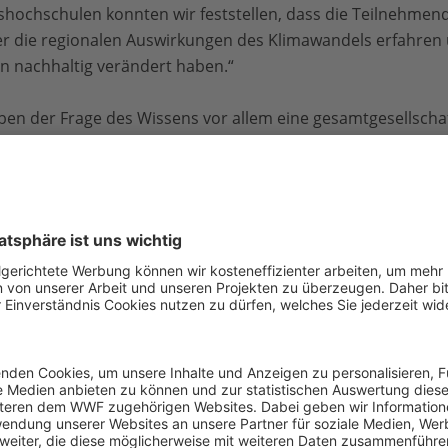
lkshochschulen konnten wir feststellen, dass die Teilnehme
r die regionalen Auswirkungen des Klimawandels erfahren 
ln nachhaltig verändert haben.“
ben der Frage des Wissens vor allem eine gesamtgesellschaf
 der Universität Hamburg
, welche das Projekt wissenschaft
ildung über Klimaschutz anbieten, dann muss das auch mit
ine Rolle spielen. Unsere Begleitforschung hat gezeigt, dass
nnen von klimafit besteht, klimaschützende Lebensstile nich
esen auch umzugestalten. Und diese Erfahrungen geben sie 
uch weiter. Das ist schon bemerkenswert.“
 wurde seit 2017 vermittelt, was die Ursachen und Folgen de
egionaler und lokaler Ebene sind, sowie konkrete Handlung
ngsmöglichkeiten geschaffen. Zwischen 2017 und 2024 na
nsgesamt 440 Standorten das Kursangebot wahr. Seit 2019
 Leben gerufen. Dabei konnten die Teilnehmer:innen in den B