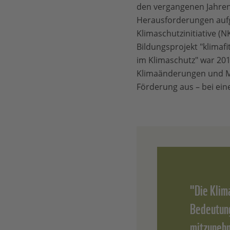
den vergangenen Jahren 
Herausforderungen aufge
Klimaschutzinitiative (
Bildungsprojekt "klimaf
im Klimaschutz" war 2
Klimaänderungen und Me
Förderung aus – bei ein
"Die Klima
Bedeutung
mitzunehm