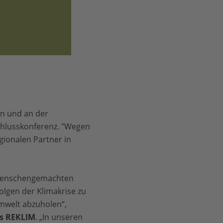
hen und an der
schlusskonferenz. "Wegen
gionalen Partner in
 menschengemachten
olgen der Klimakrise zu
mwelt abzuholen“,
ds REKLIM
. „In unseren