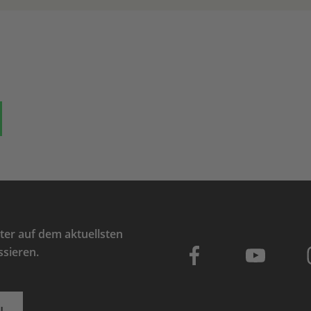
ok
auf Bluesky
Teilen auf Whatsapp
er auf dem aktuellsten
ssieren.