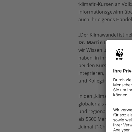
‘klimafit’-Kursen an Vo
Informationsgewinn übe
auch ihr eigenes Hande
„Der Klimawandel ist ne
Dr. Martin Döring von
wir Wissen und Weiterb
haben, in ihrem Alltag e
bei den Kursteilnehmer:i
integrieren, sondern di
und Kolleg:innenkreis a
In den „klimafit“-Kursen
globaler als auch auf r
und regionale Vernetzu
als 5500 Menschen an i
„klimafit“-Challenge ins