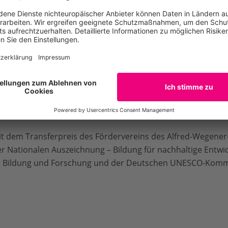
ihren CO2-Fußabdruck verringern und mit weiteren Maßnah
den. Mit der Challenge wurden seither mehr als 430 Tonnen
es „klimafit“-Bildungsangebotes durch den WWF Deutschlan
dritter Partner die sozialwissenschaftliche Begleitforschu
kungsentfaltung des Kurses in der Gesellschaft untersucht
che, Vertreter:innen von lokalen Initiativen und Wissenscha
 mit Fachbeiträgen.
it dem Transferpreis des Fördervereins des Alfred-Wegener-
r Nationalen Auszeichnung – Bildung für nachhaltige Entwi
r Bildung und Forschung und der Deutschen UNESCO-Komm