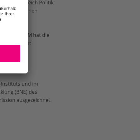
men im Bereich Politik
 CO2-Emissionen
d und REKLIM hat die
ng zum Projekt
. Lokale
ftler:innen
Instituts und im
cklung (BNE) des
ission ausgezeichnet.