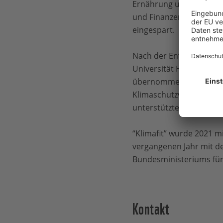
Ernährung und Energie 
und Finanzen aktiv wer
eingespart.
Nach der Entwicklung d
Universität Hamburg als 
übernommen und die Wir
Klimaschutzverantwortli
unterstützten die Kurse
“Klimafit” wurde 2021 m
vergangenen Jahr mit de
Bundesministeriums fü
Kontakt