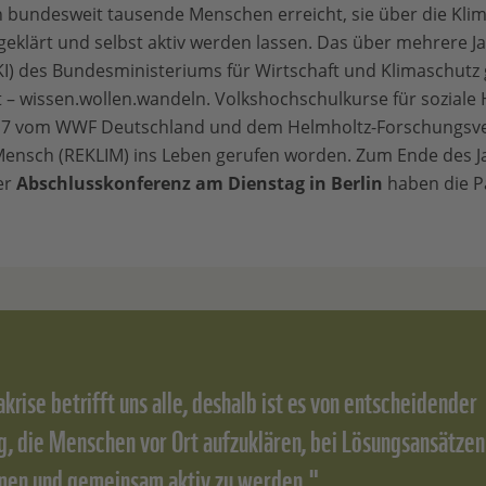
bundesweit tausende Menschen erreicht, sie über die Klim
klärt und selbst aktiv werden lassen. Das über mehrere J
NKI) des Bundesministeriums für Wirtschaft und Klimaschutz
it – wissen.wollen.wandeln. Volkshochschulkurse für sozia
017 vom WWF Deutschland und dem Helmholtz-Forschungsv
nsch (REKLIM) ins Leben gerufen worden. Zum Ende des Jah
er
Abschlusskonferenz am Dienstag in Berlin
haben die P
krise betrifft uns alle, deshalb ist es von entscheidender
, die Menschen vor Ort aufzuklären, bei Lösungsansätzen
en und gemeinsam aktiv zu werden."