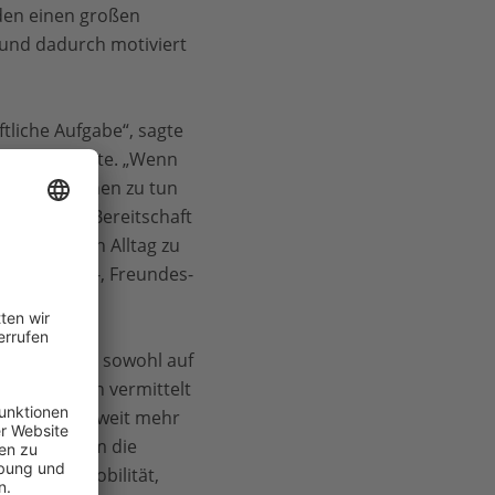
nden einen großen
und dadurch motiviert
tliche Aufgabe“, sagte
lich begleitete. „Wenn
 den Menschen zu tun
 eine große Bereitschaft
t nur in den Alltag zu
im Familien-, Freundes-
r Klimakrise sowohl auf
skompetenzen vermittelt
hmen bundesweit mehr
 wurde zudem die
ereichen Mobilität,