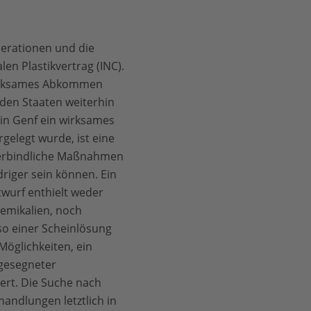
nerationen und die
n Plastikvertrag (INC).
 wirksames Abkommen
den Staaten weiterhin
 in Genf ein wirksames
elegt wurde, ist eine
d verbindliche Maßnahmen
riger sein können. Ein
twurf enthielt weder
emikalien, noch
so einer Scheinlösung
 Möglichkeiten, ein
bgesegneter
ert. Die Suche nach
andlungen letztlich in