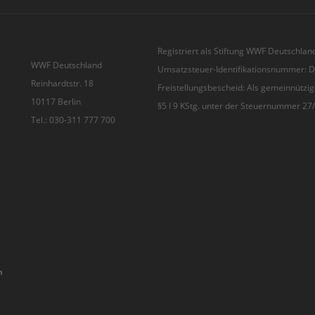
Registriert als Stiftung WWF Deutschland
WWF Deutschland
Umsatzsteuer-Identifikationsnummer:
Reinhardtstr. 18
Freistellungsbescheid: Als gemeinnützig
10117 Berlin
§5 I 9 KStg. unter der Steuernummer 2
Tel.: 030-311 777 700
n