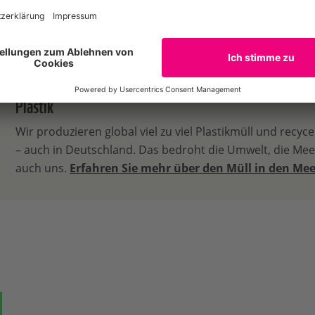
Plastik
Wir produzieren global viel zu viel Plastikmüll und recyce
– auch in Deutschland. Das bedroht die Umwelt, die Me
auch uns.
Erfahren Sie mehr über den Müll in den Me
ok
auf Bluesky
Teilen auf Whatsapp