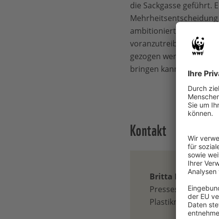
die Sackgasse geführt.
Mehrheitsentscheidung z
ambitionierter Staaten, 
voranzutreiben, im Zwei
gezogen werden. Ob ein
bringen kann, ist zweifel
Kontakt
Britta König
Pressesprecherin 
Plastikmüll / Ham