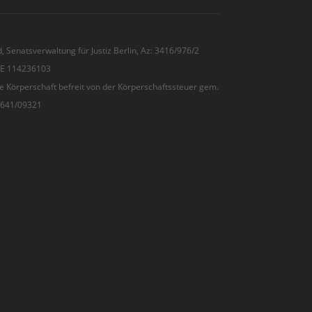
, Senatsverwaltung für Justiz Berlin, Az: 3416/976/2
 DE 114236103
e Körperschaft befreit von der Körperschaftssteuer gem.
7/641/09321