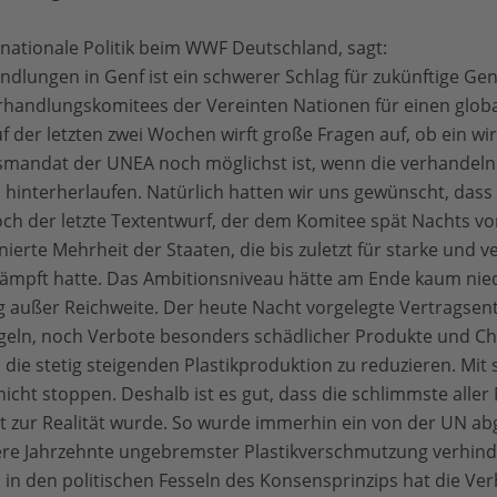
ternationale Politik beim WWF Deutschland, sagt:
dlungen in Genf ist ein schwerer Schlag für zukünftige Ge
handlungskomitees der Vereinten Nationen für einen globale
f der letzten zwei Wochen wirft große Fragen auf, ob ein
andat der UNEA noch möglichst ist, wenn die verhandeln
hinterherlaufen. Natürlich hatten wir uns gewünscht, dass
 der letzte Textentwurf, der dem Komitee spät Nachts vorg
onierte Mehrheit der Staaten, die bis zuletzt für starke un
ekämpft hatte. Das Ambitionsniveau hätte am Ende kaum nied
ig außer Reichweite. Der heute Nacht vorgelegte Vertragsen
egeln, noch Verbote besonders schädlicher Produkte und Ch
ie stetig steigenden Plastikproduktion zu reduzieren. Mit 
t nicht stoppen. Deshalb ist es gut, dass die schlimmste aller
t zur Realität wurde. So wurde immerhin ein von der UN a
tere Jahrzehnte ungebremster Plastikverschmutzung verhind
n den politischen Fesseln des Konsensprinzips hat die Verh