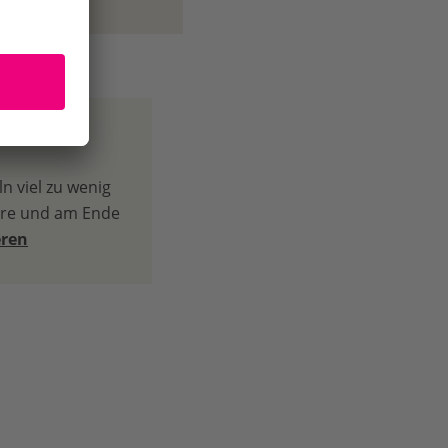
ln viel zu wenig
ere und am Ende
eren