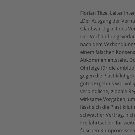
Florian Titze, Leiter in
„Der Ausgang der Verhan
Glaubwürdigkeit des Ver
Der Verhandlungsverlau
nach dem Verhandlungsm
einem falschen Konsens 
Abkommen entsteht. Doch
Ohrfeige für die ambiti
gegen die Plastikflut g
gutes Ergebnis war völl
verbindliche, globale R
wirksame Vorgaben, um d
lässt sich die Plastikflu
schwacher Vertrag, nich
Freifahrtschein für wei
falschen Kompromissen i