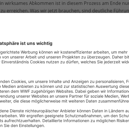
 Ein wirksames Abkommen ist in diesem Prozess am Ende nur
u erreichen. Was wir jetzt brauchen, sind deutliche Führu
alle politischen Möglichkeiten zu nutzen, ein globales Plas
fel auch in anderen Foren und Formaten. Alle möglichen W
 einfaches Weiterverhandeln ohne Veränderung der Umstä
haft.“
E-Mail
für Meeresschutz und
Tel: 040530200318
burg
@KoenigWWF auf Twitter