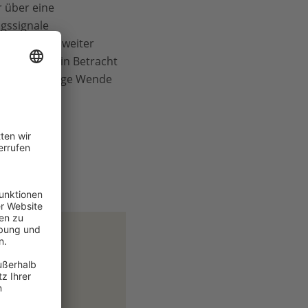
 über eine
ngssignale
tikabkommen weiter
ege müssen in Betracht
nde die nötige Wende