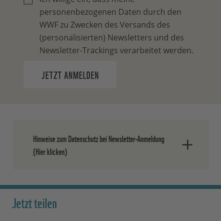
personenbezogenen Daten durch den
WWF zu Zwecken des Versands des
(personalisierten) Newsletters und des
Newsletter-Trackings verarbeitet werden.
JETZT ANMELDEN
Hinweise zum Datenschutz bei Newsletter-Anmeldung
(Hier klicken)
Nach dem Absenden der Daten senden
wir Ihnen eine E-Mail, in der Sie die
Jetzt teilen
Anmeldung bestätigen müssen.