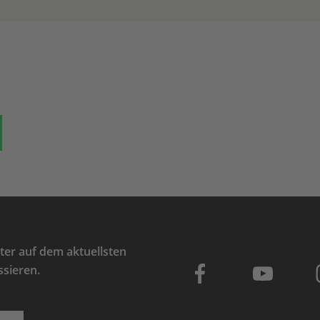
ok
auf Bluesky
Teilen auf Whatsapp
er auf dem aktuellsten
ssieren.