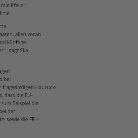
ale Pfeiler
inie.
rte
aaten, allen voran
nd künftige
n“, sagt Ska
ngen
d bei
em fragwürdigen Hauruck-
, dass die EU-
zum Beispiel die
bei der
z- sowie die FFH-