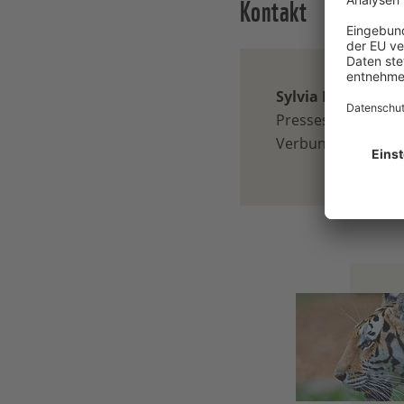
Kontakt
Sylvia Ratzlaff
Pressesprecherin f
Verbund / Berlin