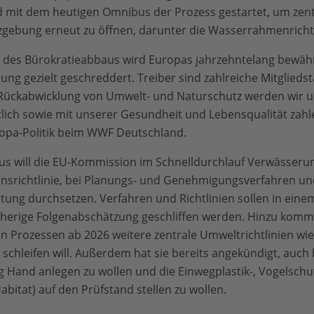
mit dem heutigen Omnibus der Prozess gestartet, um zentr
gebung erneut zu öffnen, darunter die Wasserrahmenrichtl
des Bürokratieabbaus wird Europas jahrzehntelang bewäh
g gezielt geschreddert. Treiber sind zahlreiche Mitgliedst
 Rückabwicklung von Umwelt- und Naturschutz werden wir u
lich sowie mit unserer Gesundheit und Lebensqualität zahle
uropa-Politik beim WWF Deutschland.
 will die EU-Kommission im Schnelldurchlauf Verwässeru
onsrichtlinie, bei Planungs- und Genehmigungsverfahren un
tung durchsetzen. Verfahren und Richtlinien sollen in ein
herige Folgenabschätzung geschliffen werden. Hinzu kommt
 Prozessen ab 2026 weitere zentrale Umweltrichtlinien wie 
schleifen will. Außerdem hat sie bereits angekündigt, auch 
and anlegen zu wollen und die Einwegplastik-, Vogelschut
Habitat) auf den Prüfstand stellen zu wollen.