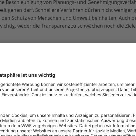
ne Beschleunigung von Planungs- und Genehmigungsverfahr
 gehen darf. Schnellere Verfahren dürfen nicht weniger g
 den Schutz von Menschen und Umwelt beinhalten. Auch bei 
wichtig, weder die Transparenz zu schwächen noch die Ziel
ebung derart durch den Reißwolf kurzsichtiger Lobbyintere
ge. Die Stabilität unserer europäischen Wirtschaft - und d
von gesunden Wäldern, Meeren, Böden oder Flüssen. Eine S
orschriften wird die Natur- und Klimakrise verschärfen un
 demokratische Konstante weiter schwächen“, so Ska Keller
tzgebung sind in den letzten Jahrzehnten viele Fortschrit
rer geworden. Vieles bleibt noch zu tun – das liegt vor al
edstaaten. Das sollte die EU-Kommission angehen, statt be
e der Pandora zu öffnen.“