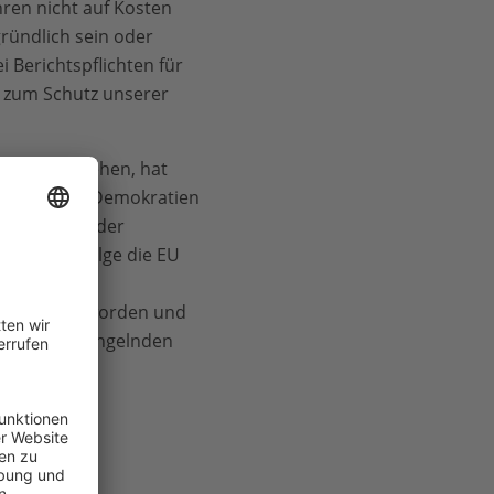
en nicht auf Kosten
ründlich sein oder
Berichtspflichten für
e zum Schutz unserer
ssen zu drehen, hat
amit unserer Demokratien
chwächung oder
d in der Folge die EU
. „Dank der
te erreicht worden und
lem an der mangelnden
im