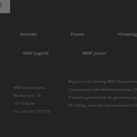
!
Kontakt
Presse
Hinweisg
WWF Jugend
WWF Junior
Registriert als Stiftung WWF Deutschland
WWF Deutschland
Umsatzsteuer-Identifikationsnummer:
Reinhardtstr. 18
Freistellungsbescheid: Als gemeinnützig
10117 Berlin
§5 I 9 KStg. unter der Steuernummer 2
Tel.: 030-311 777 700