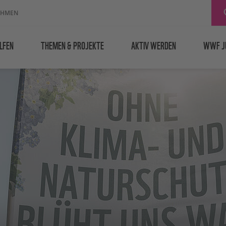
EHMEN
LFEN
THEMEN & PROJEKTE
AKTIV WERDEN
WWF J