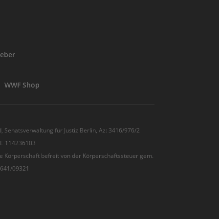
eber
WWF Shop
, Senatsverwaltung für Justiz Berlin, Az: 3416/976/2
 DE 114236103
e Körperschaft befreit von der Körperschaftssteuer gem.
7/641/09321