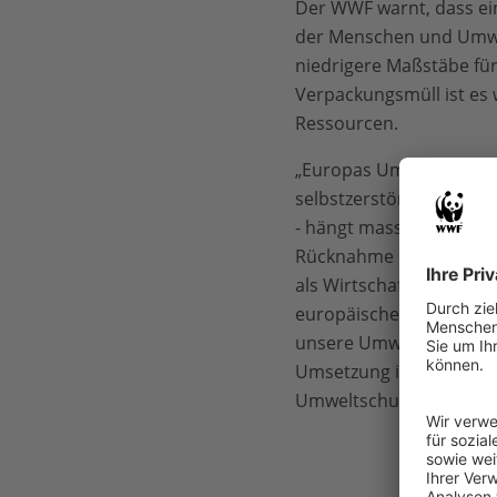
Der WWF warnt, dass ei
der Menschen und Umwelt
niedrigere Maßstäbe für
Verpackungsmüll ist es 
Ressourcen.
„Europas Umweltgesetzg
selbstzerstörerische Zü
- hängt massiv mit ab 
Rücknahme bestehender V
als Wirtschaftsraum und
europäischen Umweltgese
unsere Umwelt ist saube
Umsetzung in den Mitgli
Umweltschutz die Büchs