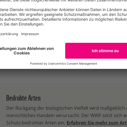
E-Mail
ür die Partnerschaft EDEKA
Tel: 030311777458
@RatzlaffWWF auf Twitter
Bedrohte Arten
Der Rückgang der biologischen Vielfalt wird maßgeblich
menschliches Handeln verursacht. Der WWF setzt sich we
Schutz bedrohter Arten ein.
Erfahren Sie mehr zum Ar