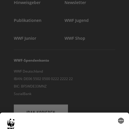
Hinweisgeber
Newsletter
Publikationen
WWF Jugend
WWF Junior
WWF Shop
WWF-Spendenkonto
WWF Deutschland
IBAN: DE06 5502 0500 0222 2222 22
BIC: BFSWDE33MNZ
SozialBank
IBAN KOPIEREN