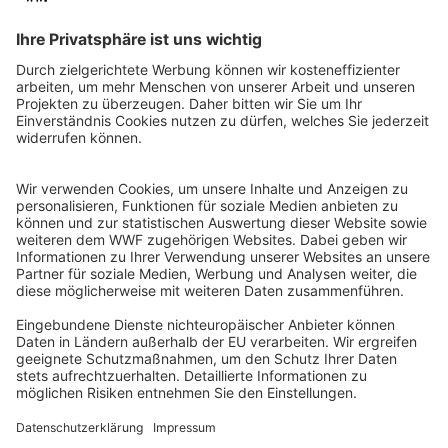
QR-CODE FÜR BANKING-APP
WWF Deutschland
Reinhardtstr. 18
10117 Berlin
Tel.: 030-311 777 700
Ihre Spende kann steuerlich geltend gemacht werden
Registriert als Stiftung WWF Deutschland, Senatsverwaltung für
Justiz Berlin, Az: 3416/976/2
Umsatzsteuer-Identifikationsnummer: DE 114236103
Freistellungsbescheid: Als gemeinnützige Körperschaft befreit
von der Körperschaftssteuer gem. §5 I 9 KStg. unter der
Steuernummer 27/641/09321
© WWF Deutschland 2026