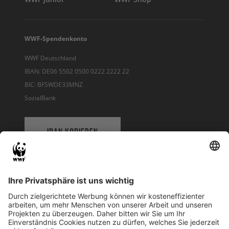
WWF-Spendenkonto
WWF Deutschland
IBAN: DE06 5502 0500 0222 2222 22
BIC: BFSWDE33MNZ
SozialBank
IBAN KOPIEREN
QR-CODE FÜR BANKING-APP
WWF Deutschland
Reinhardtstr. 18