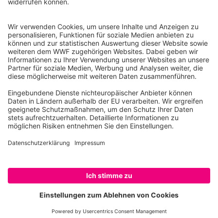
10117 Berlin
Tel.: 030-311 777 700
Ihre Spende kann steuerlich geltend gemacht werden
Registriert als Stiftung WWF Deutschland, Senatsverwaltung für
Justiz Berlin, Az: 3416/976/2
Umsatzsteuer-Identifikationsnummer: DE 114236103
Freistellungsbescheid: Als gemeinnützige Körperschaft befreit
von der Körperschaftssteuer gem. §5 I 9 KStg. unter der
Steuernummer 27/641/09321
© WWF Deutschland 2026
SPENDEN