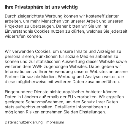
QR-CODE FÜR BANKING-APP
WWF Deutschland
Reinhardtstr. 18
10117 Berlin
Tel.: 030-311 777 700
Ihre Spende kann steuerlich geltend gemacht werden
Registriert als Stiftung WWF Deutschland, Senatsverwaltung für
Justiz Berlin, Az: 3416/976/2
Umsatzsteuer-Identifikationsnummer: DE 114236103
Freistellungsbescheid: Als gemeinnützige Körperschaft befreit
von der Körperschaftssteuer gem. §5 I 9 KStg. unter der
Steuernummer 27/641/09321
© WWF Deutschland 2026