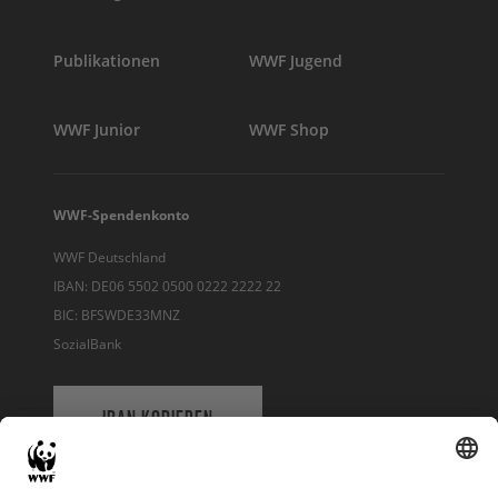
Publikationen
WWF Jugend
WWF Junior
WWF Shop
WWF-Spendenkonto
WWF Deutschland
IBAN: DE06 5502 0500 0222 2222 22
BIC: BFSWDE33MNZ
SozialBank
IBAN KOPIEREN