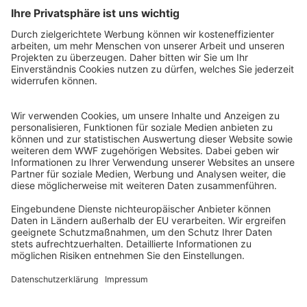
QR-CODE FÜR BANKING-APP
WWF Deutschland
Reinhardtstr. 18
10117 Berlin
Tel.: 030-311 777 700
Ihre Spende kann steuerlich geltend gemacht werden
Registriert als Stiftung WWF Deutschland, Senatsverwaltung für
Justiz Berlin, Az: 3416/976/2
Umsatzsteuer-Identifikationsnummer: DE 114236103
Freistellungsbescheid: Als gemeinnützige Körperschaft befreit
von der Körperschaftssteuer gem. §5 I 9 KStg. unter der
Steuernummer 27/641/09321
© WWF Deutschland 2026