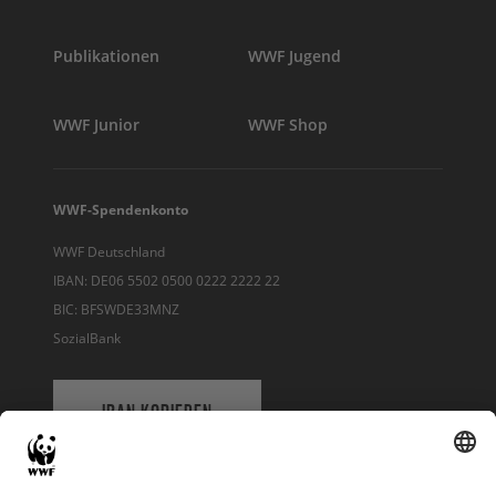
Publikationen
WWF Jugend
WWF Junior
WWF Shop
WWF-Spendenkonto
WWF Deutschland
IBAN: DE06 5502 0500 0222 2222 22
BIC: BFSWDE33MNZ
SozialBank
IBAN KOPIEREN