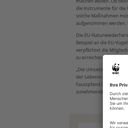
machen wollen. Ob ökol
die Instrumente für di
solche Maßnahmen müss
aufgenommen werden. Di
Die EU-Naturwiederhers
Beispiel an die EU-Vogel
verpflichtet die Mitgli
zu erreichen – ein Ziel,
„Die Umsetzung der Wied
der Lebensräume in eine
Faustpfand im Kampf geg
zunehmende Waldbrände