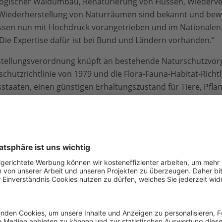
ogischer Waldumbau, Renaturierung von Flüssen, Wiederv
e Wiederherstellung von Naturräumen sind bekannt und bewä
en nun mit Hochdruck vorangetrieben und im Nationalen 
e Expertise dafür ist bei Bund und Ländern vorhanden.“
tellungsverordnung knüpft an bestehende Naturschutzvor
schutzrichtlinie von 1979 und die Flora-Fauna-Habitat-Richtl
edsstaaten, einen günstigen Erhaltungszustand für Tiere, Pf
 das in Deutschland bislang krachend verfehlt wurde.
erherstellungsverordnung ist alternativlos. In Deutschland
m unzureichenden oder schlechten Zustand. Aber eine inta
en die Folgen der Klimakrise wie Hitzewellen, Dürren, Übe
“, so Arbinger.
Kontakt