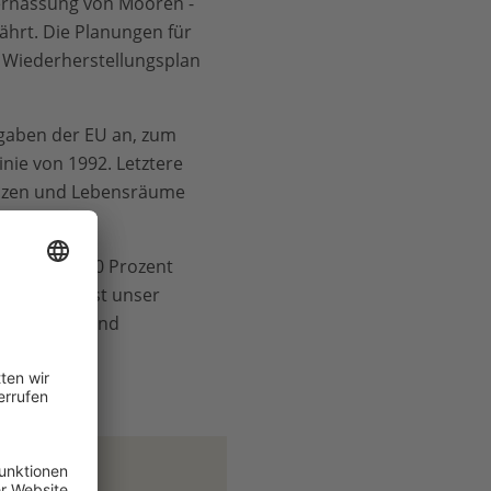
ernässung von Mooren -
hrt. Die Planungen für
Wiederherstellungsplan
gaben der EU an, zum
inie von 1992. Letztere
lanzen und Lebensräume
 sind fast 70 Prozent
kte Natur ist unser
rflutungen und