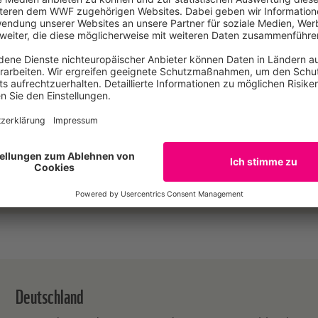
Wiebke
Elbe
Pressesprecherin
Agrarrohstoffe, Biodiversität und Bergbau / Berl
www.wwf.de
wiebke.elbe@wwf.de
030 311777219
Deutschland