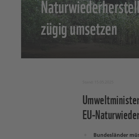
Naturwiederherstel
zügig umsetzen
Stand: 15.05.2025
Umweltminister
EU-Naturwieder
Bundesländer müs