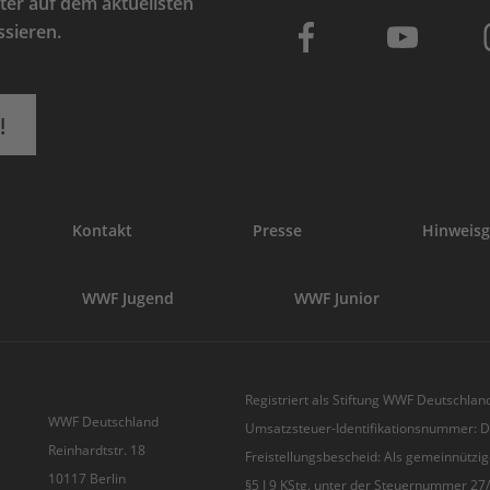
er auf dem aktuellsten
ssieren.
!
Kontakt
Presse
Hinweisg
WWF Jugend
WWF Junior
Registriert als Stiftung WWF Deutschland
WWF Deutschland
Umsatzsteuer-Identifikationsnummer:
Reinhardtstr. 18
Freistellungsbescheid: Als gemeinnützig
10117 Berlin
§5 I 9 KStg. unter der Steuernummer 2