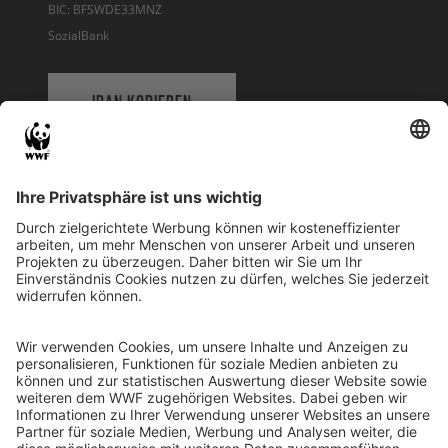
BIC: BFSWDE33MNZ
SozialBank
IBAN KOPIEREN
QR-CODE FÜR BANKING-APP
WWF Deutschland
Reinhardtstr. 18
10117 Berlin
Tel.: 030-311 777 700
Ihre Spende kann steuerlich geltend gemacht werden
Registriert als Stiftung WWF Deutschland, Senatsverwaltung für
Justiz Berlin, Az: 3416/976/2