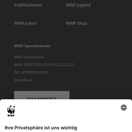
Publikationen
WWF Jugend
WWF Junior
WWF Shop
WWF-Spendenkonto
WWF Deutschland
IBAN: DE06 5502 0500 0222 2222 22
BIC: BFSWDE33MNZ
SozialBank
IBAN KOPIEREN
QR-CODE FÜR BANKING-APP