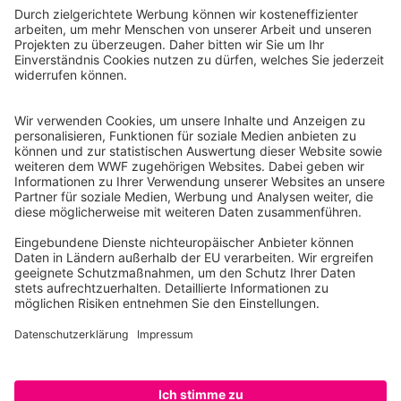
WWF Deutschland
Reinhardtstr. 18
10117 Berlin
Tel.: 030-311 777 700
Ihre Spende kann steuerlich geltend gemacht werden
Registriert als Stiftung WWF Deutschland, Senatsverwaltung für
Justiz Berlin, Az: 3416/976/2
Umsatzsteuer-Identifikationsnummer: DE 114236103
Freistellungsbescheid: Als gemeinnützige Körperschaft befreit
von der Körperschaftssteuer gem. §5 I 9 KStg. unter der
Steuernummer 27/641/09321
© WWF Deutschland 2026