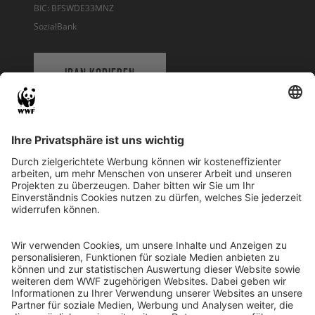
BIC: BFSWDE33MNZ
SozialBank
IBAN KOPIEREN
QR-CODE FÜR BANKING-APP
WWF Deutschland
Reinhardtstr. 18
10117 Berlin
Tel.: 030-311 777 700
Ihre Spende kann steuerlich geltend gemacht werden
Registriert als Stiftung WWF Deutschland, Senatsverwaltung für
Justiz Berlin, Az: 3416/976/2