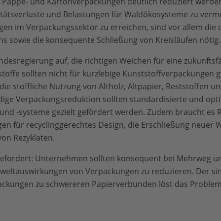
-, Pappe- und Kartonverpackungen deutlich reduziert werde
itätsverluste und Belastungen für Waldökosysteme zu verm
gen im Verpackungssektor zu erreichen, sind vor allem die 
sowie die konsequente Schließung von Kreisläufen nötig.
desregierung auf, die richtigen Weichen für eine zukunftsf
stoffe sollten nicht für kurzlebige Kunststoffverpackungen
 die stoffliche Nutzung von Altholz, Altpapier, Reststoffen
dige Verpackungsreduktion sollten standardisierte und opt
nd -systeme gezielt gefördert werden. Zudem braucht es
ngen für recyclinggerechtes Design, die Erschließung neuer
von Rezyklaten.
t gefordert: Unternehmen sollten konsequent bei Mehrweg u
eltauswirkungen von Verpackungen zu reduzieren. Der si
packungen zu schwereren Papierverbunden löst das Problem 