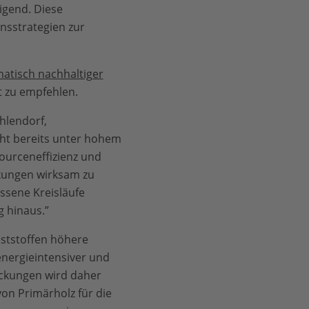
igend. Diese
sstrategien zur
atisch nachhaltiger
t zu empfehlen.
hlendorf,
ht bereits unter hohem
ourceneffizienz und
kungen wirksam zu
ssene Kreisläufe
 hinaus.”
ststoffen höhere
energieintensiver und
ackungen wird daher
von Primärholz für die