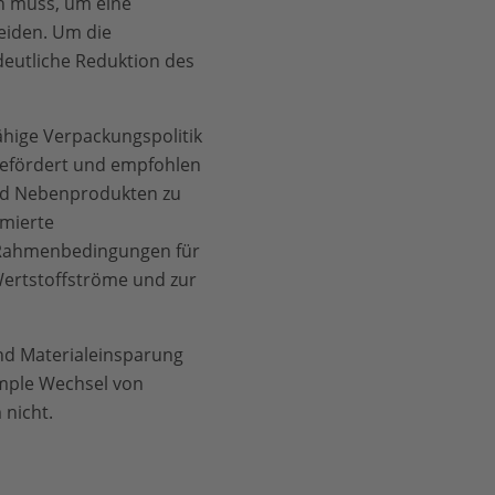
n muss, um eine
eiden. Um die
deutliche Reduktion des
ähige Verpackungspolitik
 gefördert und empfohlen
 und Nebenprodukten zu
imierte
 Rahmenbedingungen für
 Wertstoffströme und zur
nd Materialeinsparung
mple Wechsel von
nicht.