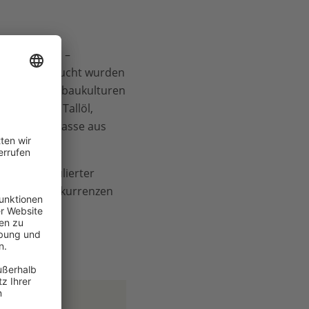
 und der gvm –
ellt. Untersucht wurden
apier über Anbaukulturen
ustrie wie Tallöl,
turen – Biomasse aus
rauch, kumulierter
Nutzungskonkurrenzen
gnose des