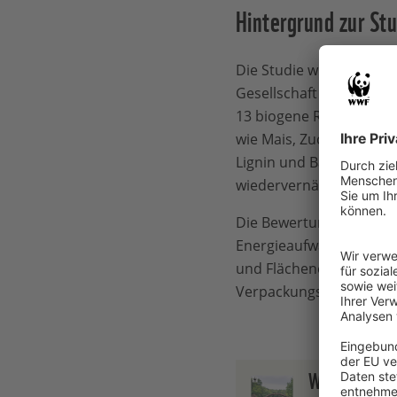
Hintergrund zur Stu
Die Studie wurde vom if
Gesellschaft für Verpa
13 biogene Rohstoffe: v
wie Mais, Zuckerrübe, G
Lignin und Bagasse. Auc
wiedervernässten Moor
Die Bewertung erfolgte 
Energieaufwand und Was
und Flächeneffizienz ana
Verpackungsverbrauchs 
WWF Studie: B