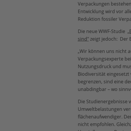
Verpackungen bestehen i
Entwicklung wird vor a
Reduktion fossiler Verp
Die neue WWF-Studie
„
sind"
zeigt jedoch: Der 
„Wir können uns nicht a
Verpackungsexperte bei
Nutzungsdruck und muss 
Biodiversität eingeset
begrenzen, sind eine d
unabdingbar – wo sinnv
Die Studienergebnisse 
Umweltbelastungen verur
flächenaufwendiger. Der
nicht empfohlen. Gleichz