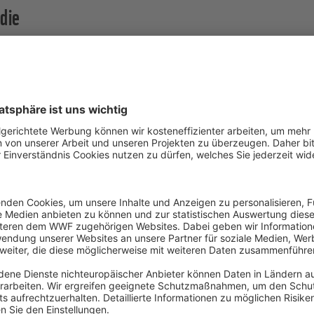
die
eu – Institut für Energie- und Umweltforschung Heidelberg
ckungsmarktforschung im Auftrag des WWF Deutschland erst
on etablierten Materialien wie Primärholz, Altholz und Altp
räser, Silphie und Bambus bis hin zu Nebenprodukten der Ind
h neuere Ansätze wie die Nutzung von Laub oder Paludikul
en – wurden bewertet.
anhand von drei zentralen Umweltindikatoren: Flächenverb
serverbrauch. Zusätzlich wurden Rohstoffverfügbarkeit, 
lysiert. Parallel erstellten die Forschungsinstitute eine Pro
in Deutschland bis 2045.
iogene Rohstoffe in Verpackungen