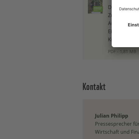
Die Studie wu
Zusammenarbe
Auftrag des W
Einsatz biog
Kreislaufwirt
PDF - 1,81 MB
Kontakt
Julian Philipp
Pressesprecher fü
Wirtschaft und Fin