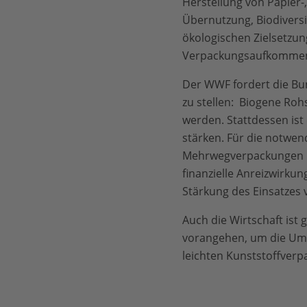
Herstellung von Papier
Übernutzung, Biodivers
ökologischen Zielsetzun
Verpackungsaufkommens 
Der WWF fordert die Bun
zu stellen: Biogene Roh
werden. Stattdessen ist
stärken. Für die notwen
Mehrwegverpackungen u
finanzielle Anreizwirku
Stärkung des Einsatzes 
Auch die Wirtschaft is
vorangehen, um die Umw
leichten Kunststoffver