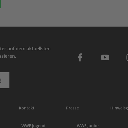
ok
auf Bluesky
Teilen auf Whatsapp
er auf dem aktuellsten
ssieren.
!
Kontakt
Presse
Hinweisg
WWF Jugend
WWF Junior