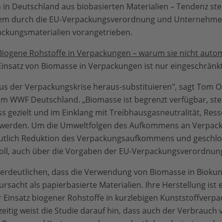
n Deutschland aus biobasierten Materialien – Tendenz ste
llem durch die EU-Verpackungsverordnung und Unternehmen
ackungsmaterialien vorangetrieben.
Biogene Rohstoffe in Verpackungen – warum sie nicht autom
Einsatz von Biomasse in Verpackungen ist nur eingeschränk
us der Verpackungskrise heraus-substituieren", sagt Tom O
m WWF Deutschland. „Biomasse ist begrenzt verfügbar, ste
gezielt und im Einklang mit Treibhausgasneutralität, Ress
zt werden. Um die Umweltfolgen des Aufkommens an Verpac
eutlich Reduktion des Verpackungsaufkommens und geschlo
oll, auch über die Vorgaben der EU-Verpackungsverordnung
verdeutlichen, dass die Verwendung von Biomasse in Biokun
sacht als papierbasierte Materialien. Ihre Herstellung ist 
 Einsatz biogener Rohstoffe in kurzlebigen Kunststoffverp
eitig weist die Studie darauf hin, dass auch der Verbrauch 