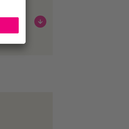
rg (ifeu) in
(GVM) im
nnvollen
 Aspekte