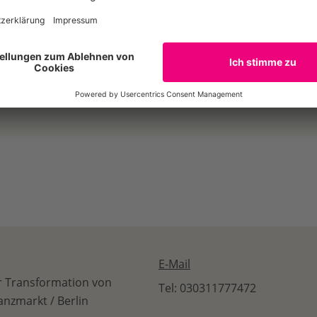
rde vom Institut für Energie- und Umweltforschung Heidelbe
it mit der Gesellschaft für Verpackungsmarktforschung 
WF Deutschland erstellt. Sie untersucht den ökologisch si
ener Rohstoffe in Verpackungen unter Berücksichtigung der
schaft, Klimaschutz und Biodiversitätssicherung.
E-Mail
r Transformation von
Tel: 030311777472
anzmarkt / Berlin