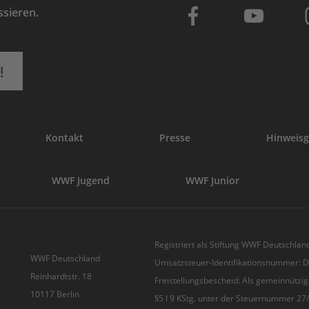
ssieren.
!
Kontakt
Presse
Hinweisg
WWF Jugend
WWF Junior
Registriert als Stiftung WWF Deutschland
WWF Deutschland
Umsatzsteuer-Identifikationsnummer:
Reinhardtstr. 18
Freistellungsbescheid: Als gemeinnützig
10117 Berlin
§5 I 9 KStg. unter der Steuernummer 2