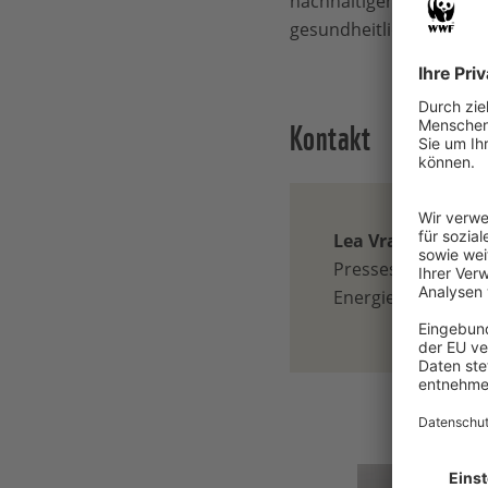
nachhaltigen Wandels nut
gesundheitliches Wohle
Kontakt
Lea Vranicar
Pressesprecherin 
Energiepolitik / Ber