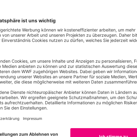
zen und die Basis schaffen für unser langfristiges wirtsch
rgehen.“
E-Mail
für Klimaschutz und
Tel: 030 - 311777467
lin