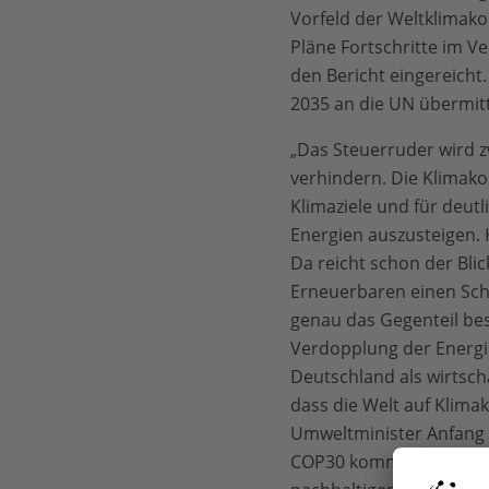
Vorfeld der Weltklimako
Pläne Fortschritte im Ve
den Bericht eingereicht
2035 an die UN übermitt
„Das Steuerruder wird z
verhindern. Die Klimako
Klimaziele und für deutl
Energien auszusteigen. 
Da reicht schon der Blic
Erneuerbaren einen Schl
genau das Gegenteil bes
Verdopplung der Energiee
Deutschland als wirtsch
dass die Welt auf Klima
Umweltminister Anfang 
COP30 kommen. Wenn wir