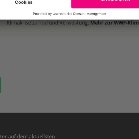
Weltweit für mehr Klimaschutz
Dürren, Überflutungen, Stürme: Immer häufiger und heft
Klimakrise zu Tod und Verwüstung.
Mehr zur WWF-Klim
ok
auf Bluesky
Teilen auf Whatsapp
er auf dem aktuellsten