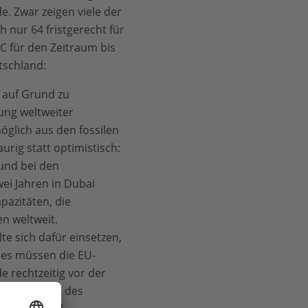
. Zwar zeigen viele der
 nur 64 fristgerecht für
C für den Zeitraum bis
tschland:
n auf Grund zu
ung weltweiter
öglich aus den fossilen
rig statt optimistisch:
 und bei den
ei Jahren in Dubai
pazitäten, die
n weltweit.
te sich dafür einsetzen,
ies müssen die EU-
 rechtzeitig vor der
oßen Chancen des