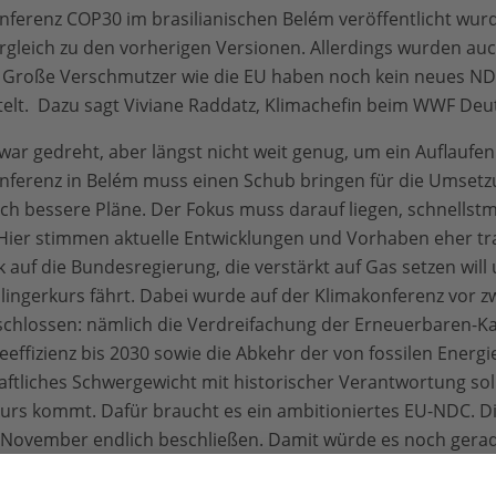
nferenz COP30 im brasilianischen Belém veröffentlicht wurde
rgleich zu den vorherigen Versionen. Allerdings wurden auch
. Große Verschmutzer wie die EU haben noch kein neues ND
elt. Dazu sagt Viviane Raddatz, Klimachefin beim WWF Deu
war gedreht, aber längst nicht weit genug, um ein Auflaufe
nferenz in Belém muss einen Schub bringen für die Umsetz
ich bessere Pläne. Der Fokus muss darauf liegen, schnellstm
Hier stimmen aktuelle Entwicklungen und Vorhaben eher trau
k auf die Bundesregierung, die verstärkt auf Gas setzen will
ingerkurs fährt. Dabei wurde auf der Klimakonferenz vor zw
chlossen: nämlich die Verdreifachung der Erneuerbaren-Ka
ffizienz bis 2030 sowie die Abkehr der von fossilen Energie
aftliches Schwergewicht mit historischer Verantwortung soll
kurs kommt. Dafür braucht es ein ambitioniertes EU-NDC. D
November endlich beschließen. Damit würde es noch gerade
 jetzt den richtigen Pfad einschlagen, können wir die gr