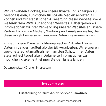
10117 Berlin
Tel.: 030-311 777 700
Ihre Spende kann steuerlich geltend gemacht werden
Registriert als Stiftung WWF Deutschland, Senatsverwaltung für
Justiz Berlin, Az: 3416/976/2
Umsatzsteuer-Identifikationsnummer: DE 114236103
Freistellungsbescheid: Als gemeinnützige Körperschaft befreit
von der Körperschaftssteuer gem. §5 I 9 KStg. unter der
Steuernummer 27/641/09321
© WWF Deutschland 2026
SPENDEN