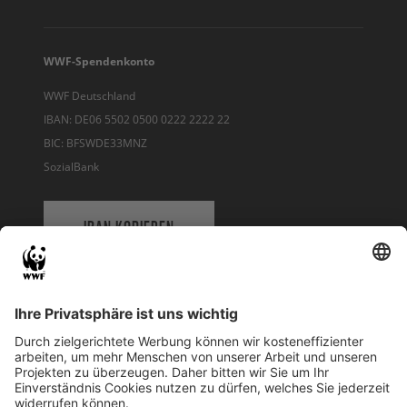
WWF-Spendenkonto
WWF Deutschland
IBAN: DE06 5502 0500 0222 2222 22
BIC: BFSWDE33MNZ
SozialBank
IBAN KOPIEREN
QR-CODE FÜR BANKING-APP
WWF Deutschland
Reinhardtstr. 18