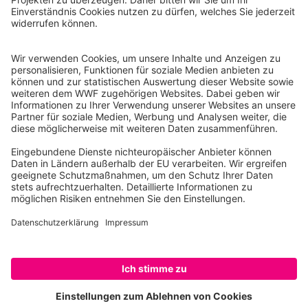
Reinhardtstr. 18
10117 Berlin
Tel.: 030-311 777 700
Ihre Spende kann steuerlich geltend gemacht werden
Registriert als Stiftung WWF Deutschland, Senatsverwaltung für
Justiz Berlin, Az: 3416/976/2
Umsatzsteuer-Identifikationsnummer: DE 114236103
Freistellungsbescheid: Als gemeinnützige Körperschaft befreit
von der Körperschaftssteuer gem. §5 I 9 KStg. unter der
Steuernummer 27/641/09321
© WWF Deutschland 2026