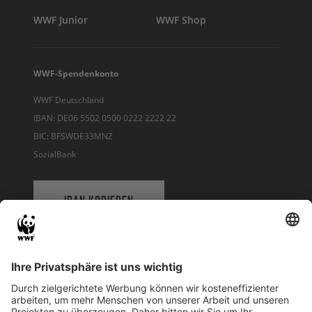
WWF Junior
WWF Shop
WWF-Spendenkonto
WWF Deutschland
IBAN: DE06 5502 0500 0222 2222 22
BIC: BFSWDE33MNZ
SozialBank
IBAN KOPIEREN
QR-CODE FÜR BANKING-APP
WWF Deutschland