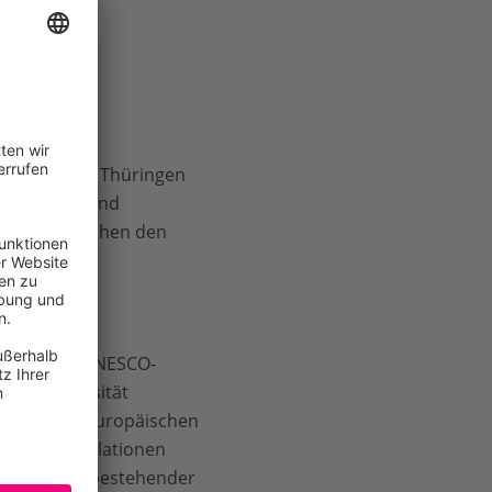
angfristig in Thüringen
 Forschung und
r wenn Menschen den
BUND, WWF,
ngen, dem UNESCO-
ust-Universität
t Teil des europäischen
r Luchspopulationen
e Vernetzung bestehender