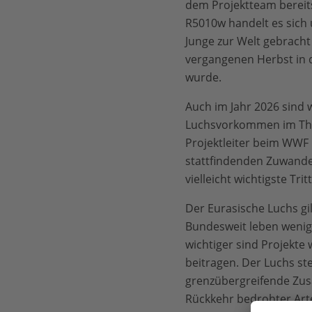
dem Projektteam bereits
R5010w handelt es sich 
Junge zur Welt gebracht 
vergangenen Herbst in d
wurde.
Auch im Jahr 2026 sind 
Luchsvorkommen im Thür
Projektleiter beim WWF 
stattfindenden Zuwander
vielleicht wichtigste T
Der Eurasische Luchs gi
Bundesweit leben wenige
wichtiger sind Projekte
beitragen. Der Luchs st
grenzübergreifende Zusa
Rückkehr bedrohter Arte