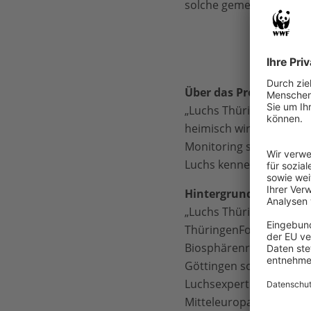
solche gemeinsamen Anst
Über das Projekt
„Luchs Thüringen – Europ
heimisch wird und sein
Monitoring setzt das P
Luchs kennen, verstehen
Hintergrund
„Luchs Thüringen – Eur
ThüringenForst, dem W
Biosphärenreservat Thü
Göttingen sowie der rum
Luchsexperten-Netzwerk
Mitteleuropas verschrie