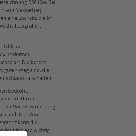
 Bezeichnung R5010w. Bei
ich von Masserberg
en eine Luchsin, die im
wuchs fotografiert
och kleine
x Boxleitner,
uchse an! Die bereits
m guten Weg sind, die
eutschland zu schaffen.“
rben bedroht.
ulationen. Umso
elt zur Wiedervernetzung
tschland: Nur durch
zeptanz kann die
 deutlich, wie wichtig