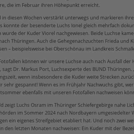
re, die im Februar ihren Höhepunkt erreicht.
d in diesen Wochen verstärkt unterwegs und markieren ihre
s konnte der besenderte Luchs Ionel gleich mehrfach dokum
wurde der Kuder Viorel nachgewiesen. Beide Luchse kamen
ach Thüringen. Auch die Gehegenachzuchten Frieda und Ki
sen – beispielsweise bei Oberschönau im Landkreis Schmal
Fotofallen können wir unsere Luchse auch nach Ausfall de
, sagt Dr. Markus Port, Luchsexperte des BUND Thüringen. 
ngszeit, wenn insbesondere die Kuder weite Strecken zurüc
ir sehr gespannt! Wenn es im Frühjahr Nachwuchs gibt, wer
tsommer ebenfalls mit unseren Fotofallen nachweisen kön
ild zeigt Luchs Osram im Thüringer Schiefergebirge nahe Li
ehörden im Sommer 2024 nach Nordbayern umgesiedelter W
gen ein eigenes Streifgebiet etabliert hat. Und noch zwei w
 in den letzten Monaten nachweisen: Ein Kuder mit der Bez