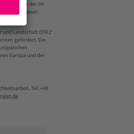
bauen. Viele der im
mm der European
 und Landschaft (ENL)“
rsten gefördert. Die
Europäischen
ieren Europa und der
keitsarbeit, Tel. +49
ingen.de