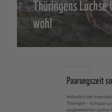
Thüringens Luchse f
wohl
Stand: 26.02.2026
Paarungszeit so
Anlässlich des Internat
Thüringen – Europas Luc
ausgewilderten Luchse l