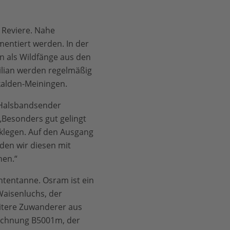
 Reviere. Nahe
entiert werden. In der
 als Wildfänge aus den
lian werden regelmäßig
kalden-Meiningen.
r Halsbandsender
„Besonders gut gelingt
klegen. Auf den Ausgang
den wir diesen mit
nen.“
chtentanne. Osram ist ein
aisenluchs, der
eitere Zuwanderer aus
eichnung B5001m, der