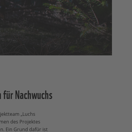
n für Nachwuchs
ojektteam „Luchs
hmen des Projektes
n. Ein Grund dafür ist