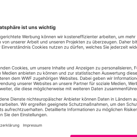
rengungen für den Erhalt der biologischen Vielfalt sind.
as Luchse vernetzen“ setzt sich dafür ein, dass der Luchs l
e Lebensräume europaweit besser vernetzt werden. Neben
rojekt auf Aufklärung, Dialog und Umweltbildung – denn nu
 sie seine Bedeutung für stabile Ökosysteme.
opas Luchse vernetzen“ ist ein Gemeinschaftsprojekt von 
ildkatzendorf Hütscheroda, dem Landesjagdverband Thüri
ringer Wald, dem Naturpark Thüringer Wald, der Georg-Aug
änischen Projektpartner ACDB und Romsilva. Das Projekt is
s Linking Lynx, das sich dem Erhalt und der Vernetzung de
ben hat. Ziel ist es, durch gezielte Auswilderungen und di