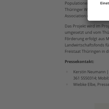
Populationen eine stabi
Thüringer Wald ausgew
Association of Zoos and
Das Projekt wird im Pr
umgesetzt und vom Thüri
Förderung erfolgt aus M
Landwirtschaftsfonds fü
Freistaat Thüringen in d
Pressekontakt:
Kerstin Neumann | C
361 5550314; Mobil
Wiebke Elbe, Presse