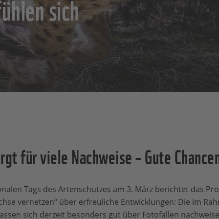
ühlen sich
rgt für viele Nachweise – Gute Chance
ionalen Tags des Artenschutzes am 3. März berichtet das Pr
hse vernetzen“ über erfreuliche Entwicklungen: Die im Ra
assen sich derzeit besonders gut über Fotofallen nachweise