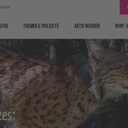
EHMEN
LFEN
THEMEN & PROJEKTE
AKTIV WERDEN
WWF J
zes: