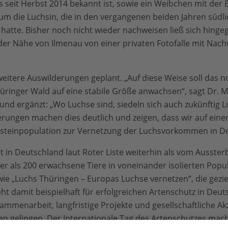
 seit Herbst 2014 bekannt ist, sowie ein Weibchen mit der
um die Luchsin, die in den vergangenen beiden Jahren südl
hatte. Bisher noch nicht wieder nachweisen ließ sich hingeg
er Nähe von Ilmenau von einer privaten Fotofalle mit Nach
weitere Auswilderungen geplant. „Auf diese Weise soll das n
inger Wald auf eine stabile Größe anwachsen“, sagt Dr. Ma
und ergänzt: „Wo Luchse sind, siedeln sich auch zukünftig L
ungen machen dies deutlich und zeigen, dass wir auf eine
rittsteinpopulation zur Vernetzung der Luchsvorkommen in D
lt in Deutschland laut Roter Liste weiterhin als vom Ausste
r als 200 erwachsene Tiere in voneinander isolierten Pop
 wie „Luchs Thüringen – Europas Luchse vernetzen“, die gezi
eht damit beispielhaft für erfolgreichen Artenschutz in Deu
mmenarbeit, langfristige Projekte und gesellschaftliche Ak
n gelingen. Der Internationale Tag des Artenschutzes macht