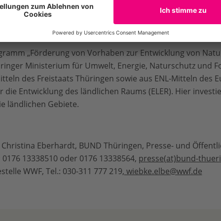
le und eigenständige Luchspopulation in Mitteleuropa aufzu
ilderten Luchse stammen aus dem Erhaltungszuchtprogra
 Aquaria (EAZA).
ogramm „Förderung von Vorhaben zur Entwicklung von Natur
nger Ministerium für Umwelt, Energie, Naturschutz und Fo
itteln des Freistaats Thüringen sowie aus ENL-Mitteln des 
r die Entwicklung des ländlichen Raums (ELER). Hier invest
ie ländlichen Gebiete.
hristina Eberhardt, BUND Thüringen, Presse- und Öffentlich
: 0176 13338510 oder 0176 13338564,
presse(at)bund-thuer
stelle WWF, Tel.: 030-311 777 219,
wiebke.elbe@wwf.de