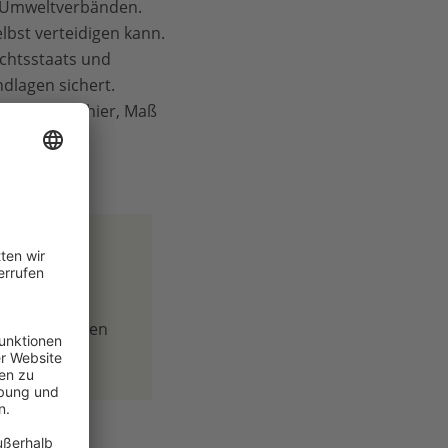
on Umweltverbänden.
elbst verteidigen kann.
echtsstaats und
dlagen sichert.
en. Es gilt hier, Maß
 durch
ltweit für den
tenschutz