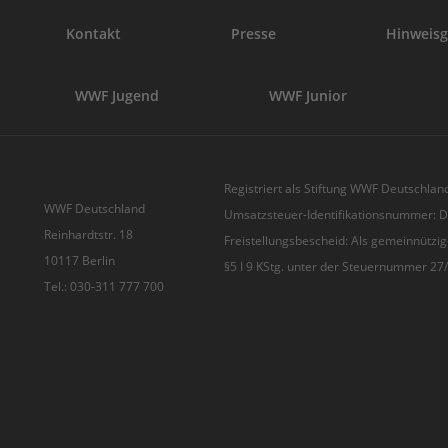
Kontakt
Presse
Hinweisg
WWF Jugend
WWF Junior
Registriert als Stiftung WWF Deutschland
WWF Deutschland
Umsatzsteuer-Identifikationsnummer:
Reinhardtstr. 18
Freistellungsbescheid: Als gemeinnützig
10117 Berlin
§5 I 9 KStg. unter der Steuernummer 2
Tel.: 030-311 777 700