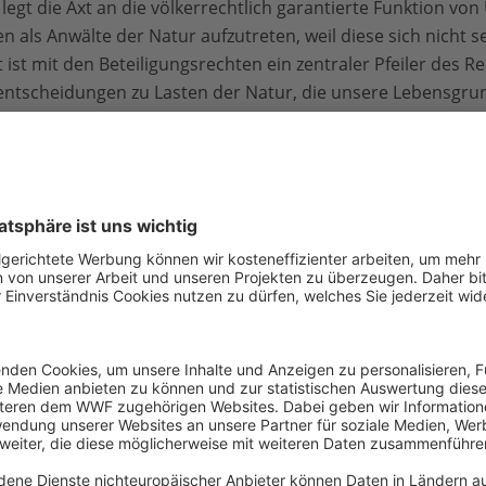
egt die Axt an die völkerrechtlich garantierte Funktion v
n als Anwälte der Natur aufzutreten, weil diese sich nicht s
ist mit den Beteiligungsrechten ein zentraler Pfeiler des R
hlentscheidungen zu Lasten der Natur, die unsere Lebensgrun
dass solche Klagen vergleichsweise selten angestrengt werd
 diese bewährten Rechte nicht anzutasten.“
Bedrohte Arten
Der Rückgang der biologischen Vielfalt wird maßgeblich
menschliches Handeln verursacht. Der WWF setzt sich we
Schutz bedrohter Arten ein.
Erfahren Sie mehr zum Ar