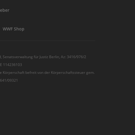
eber
WWF Shop
, Senatsverwaltung für Justiz Berlin, Az: 3416/976/2
 DE 114236103
e Körperschaft befreit von der Körperschaftssteuer gem.
7/641/09321