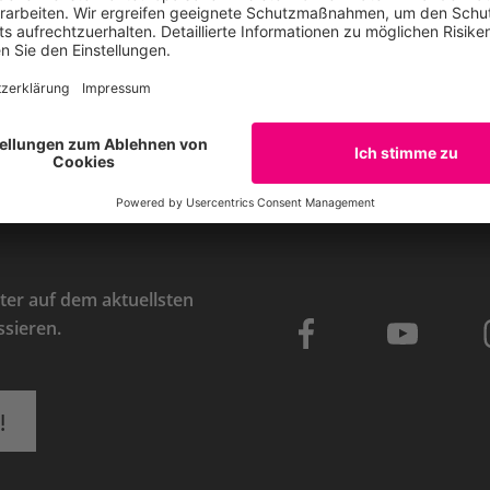
ok
auf Bluesky
Teilen auf Whatsapp
er auf dem aktuellsten
ssieren.
!