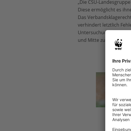
„Die CSU-Landesgruppe l
Diese ermöglicht es ihne
Das Verbandsklagerecht 
verhindert letztlich Fe
Untersuchungen zeigen, 
und Mitte zu wahren und