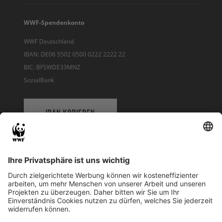
WWF-Spendenkonto
WWF Deutschland
IBAN: DE06 5502 0500 0222 2222 22
BIC: BFSWDE33MNZ
SozialBank
IBAN KOPIEREN
QR-CODE FÜR BANKING-APP
WWF Deutschland
Reinhardtstr. 18
10117 Berlin