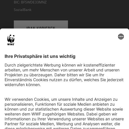
BIC: BFSWDE33MNZ
SozialBank
IBAN KOPIEREN
QR-CODE FÜR BANKING-APP
WWF Deutschland
Reinhardtstr. 18
10117 Berlin
Tel.: 030-311 777 700
Ihre Spende kann steuerlich geltend gemacht werden
Registriert als Stiftung WWF Deutschland, Senatsverwaltung für
Justiz Berlin, Az: 3416/976/2