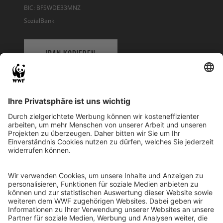
BIC: BFSWDE33MNZ
SozialBank
IBAN KOPIEREN
QR-CODE FÜR BANKING-APP
WWF Deutschland
Reinhardtstr. 18
10117 Berlin
Tel.: 030-311 777 700
Ihre Spende kann steuerlich geltend gemacht werden
Registriert als Stiftung WWF Deutschland, Senatsverwaltung für
Justiz Berlin, Az: 3416/976/2