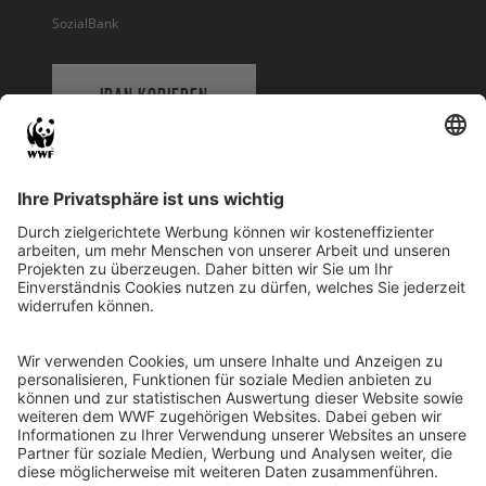
SozialBank
IBAN KOPIEREN
QR-CODE FÜR BANKING-APP
WWF Deutschland
Reinhardtstr. 18
10117 Berlin
Tel.: 030-311 777 700
Ihre Spende kann steuerlich geltend gemacht werden
Registriert als Stiftung WWF Deutschland, Senatsverwaltung für
Justiz Berlin, Az: 3416/976/2
Umsatzsteuer-Identifikationsnummer: DE 114236103