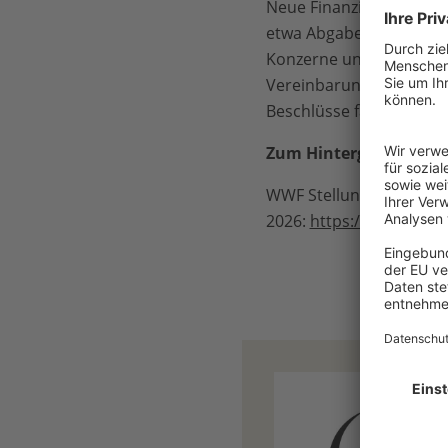
Neue Finanzierungsquell
etwa Abgaben auf Premiu
Konzerne und auf extre
Vereinbarungen schon l
Beschlüsse fassen.
Zum Hintergrund:
WWF Stellungnahme mit
2026:
https://unfccc.int