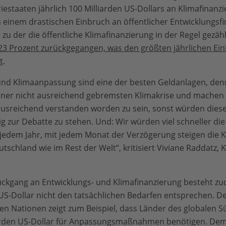
iestaaten jährlich 100 Milliarden US-Dollars an Klimafinanzi
ch einem drastischen Einbruch an öffentlicher Entwicklungs
zu der die öffentliche Klimafinanzierung in der Regel gezähl
3 Prozent zurückgegangen, was den größten jährlichen Ein
t
.
 und Klimaanpassung sind eine der besten Geldanlagen, den
iner nicht ausreichend gebremsten Klimakrise und machen u
 ausreichend verstanden worden zu sein, sonst würden di
ig zur Debatte zu stehen. Und: Wir würden viel schneller d
jedem Jahr, mit jedem Monat der Verzögerung steigen die Ko
tschland wie im Rest der Welt“, kritisiert Viviane Raddatz
ckgang an Entwicklungs- und Klimafinanzierung besteht z
 US-Dollar nicht den tatsächlichen Bedarfen entsprechen. D
en Nationen zeigt zum Beispiel, dass Länder des globalen S
lliarden US-Dollar für Anpassungsmaßnahmen benötigen. D