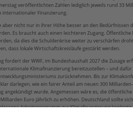
rstag veröffentlichten Zahlen lediglich jeweils rund 33 Mil
 internationaler Finanzierung.
 aber nicht nur in ihrer Höhe besser an den Bedürfnissen 
den. Es braucht auch einen leichteren Zugang. Öffentliche M
rden, da dies die Schuldenkrise weiter zu verschärfen droht
n, dass lokale Wirtschaftskreisläufe gestärkt werden.
 fordert der WWF, im Bundeshaushalt 2027 die Zusage erfü
internationale Klimafinanzierung bereitzustellen – und dafü
Entwicklungsministeriums zurücknehmen. Bis zur Klimakon
r darlegen, wie ein fairer Anteil am neuen 300 Milliarden-Z
ag angekündigt wurde. Angemessen wäre es, die öffentliche 
illiarden Euro jährlich zu erhöhen. Deutschland sollte sich
chlossene Arbeitsprogramm zur Klimafinanzierung konkre
iert und zugleich die Perspektive auf das langfristige Ziel vo