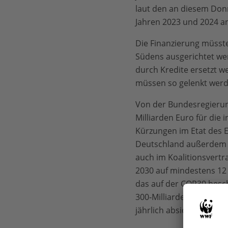
laut den an diesem Donne
Jahren 2023 und 2024 an
Die Finanzierung müsste
Südens ausgerichtet wer
durch Kredite ersetzt we
müssen so gelenkt werde
Von der Bundesregierung
Milliarden Euro für die 
Kürzungen im Etat des 
Deutschland außerdem kla
auch im Koalitionsvertr
2030 auf mindestens 12 M
das auf der COP30 bes
300‑Milliarden-Ziel defin
jährlich absichert.