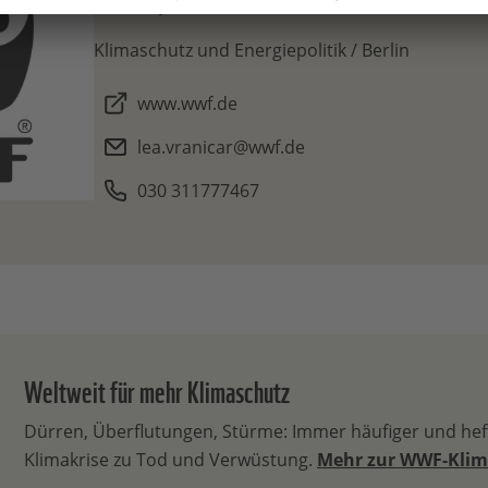
Pressesprecherin
Klimaschutz und Energiepolitik / Berlin
www.wwf.de
lea.vranicar@wwf.de
030 311777467
Weltweit für mehr Klimaschutz
Dürren, Überflutungen, Stürme: Immer häufiger und heft
Klimakrise zu Tod und Verwüstung.
Mehr zur WWF-Klim