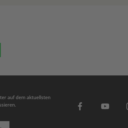
ok
auf Bluesky
Teilen auf Whatsapp
er auf dem aktuellsten
ssieren.