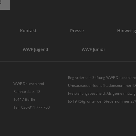
!
Kontakt
Presse
Hinweisg
WWF Jugend
WWF Junior
Registriert als Stiftung WWF Deutschland
WWF Deutschland
Umsatzsteuer-Identifikationsnummer:
Reinhardtstr. 18
Freistellungsbescheid: Als gemeinnützig
10117 Berlin
§5 I 9 KStg. unter der Steuernummer 2
Tel.: 030-311 777 700