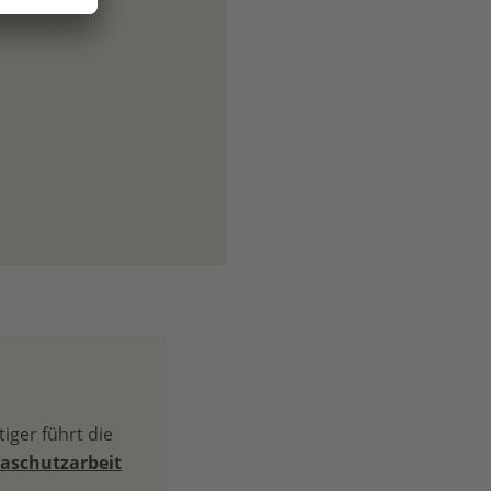
iger führt die
aschutzarbeit