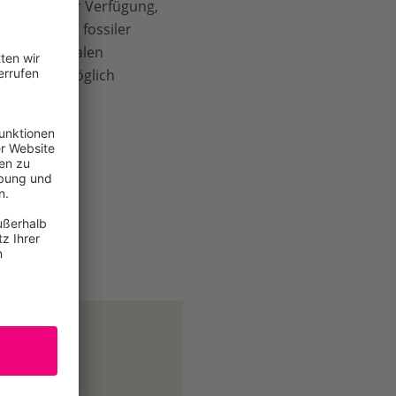
, stünden zur Verfügung,
Übergewinne fossiler
internationalen
 schnellstmöglich
e vom April