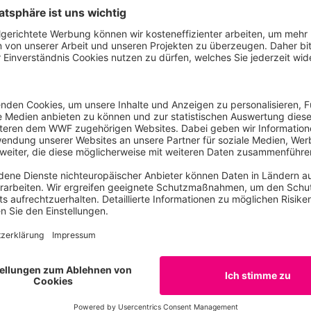
en, die auch die Verursacher stärker in die Pflicht nehmen
mflüge und Privatjets. Zusätzlich braucht es Steuern auf 
me Vermögen. Der Abbau fossiler Subventionen hätte nach 
ängst vollzogen sein müssen – hier muss auch Deutschland
 Erwartungen zum zweijährigen Climate Finance Programm
/sites/default/files/resource/WWF_1.pdf
Kontakt
Lea
Vranicar