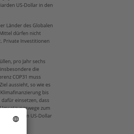
liarden US-Dollar in den
der Länder des Globalen
ittel dürfen nicht
. Private Investitionen
llen, pro Jahr sechs
r insbesondere die
ferenz COP31 muss
iel aussieht, so wie es
Klimafinanzierung bis
 dafür einsetzen, dass
te Umsetzungswege zum
n 1,3 Billionen US-Dollar