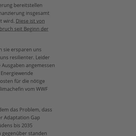
erung bereitstellen
finanzierung insgesamt
t wird.
Diese ist von
bruch seit Beginn der
n sie ersparen uns
ns resilienter. Leider
ese Ausgaben angemessen
ie Energiewende
sten für die nötige
, Klimachefin vom WWF
udem das Problem, dass
er Adaptation Gap
üdens bis 2035
em gegenüber standen