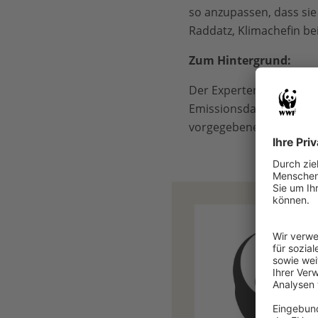
so anzupassen, dass sie
Raddatz, Klimachefin b
Zum Hintergrund:
Der Expertenrat für Kl
Emissionsdaten des Vorj
vorgegebene Jahresemis