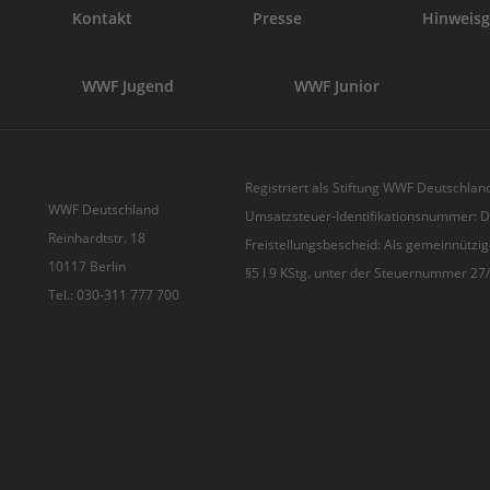
Kontakt
Presse
Hinweisg
WWF Jugend
WWF Junior
Registriert als Stiftung WWF Deutschland
WWF Deutschland
Umsatzsteuer-Identifikationsnummer:
Reinhardtstr. 18
Freistellungsbescheid: Als gemeinnützig
10117 Berlin
§5 I 9 KStg. unter der Steuernummer 2
Tel.: 030-311 777 700