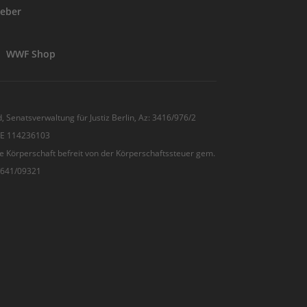
eber
WWF Shop
, Senatsverwaltung für Justiz Berlin, Az: 3416/976/2
 DE 114236103
e Körperschaft befreit von der Körperschaftssteuer gem.
7/641/09321