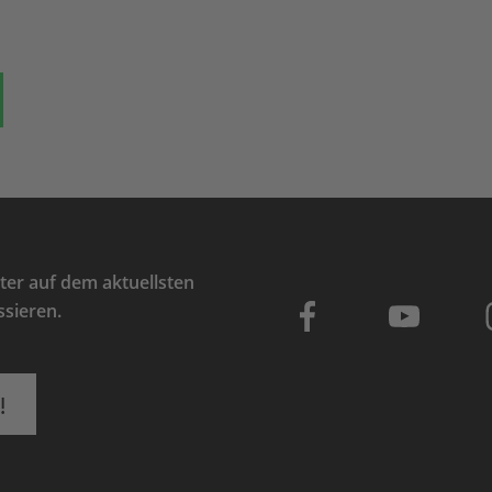
ok
auf Bluesky
Teilen auf Whatsapp
er auf dem aktuellsten
ssieren.
!