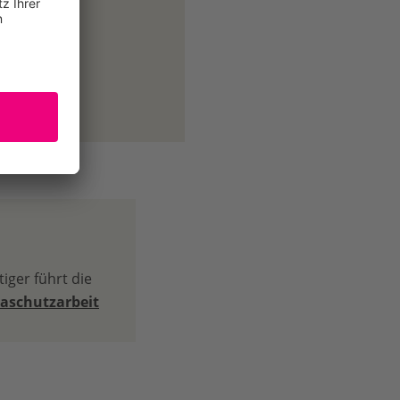
iger führt die
aschutzarbeit