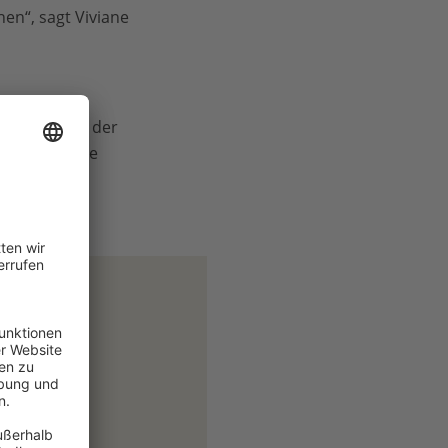
en“, sagt Viviane
 Berechnung der
ragen, ob die
rden.