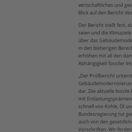
wirtschaftliches und g
Blick auf den Bericht d
Der Bericht stellt fest,
seien und die Klimaziel
über das Gebäudemodern
in den bisherigen Berec
erhöhen mit all den dam
Abhängigkeit fossiler I
„Der Prüfbericht unterst
Gebäudemodernisierungs-
dar. Die aktuelle fossil
mit Entlastungsprämien-
schnell von Kohle, Öl un
Bundesregierung tut gen
auch von den gesetzlic
Vorschriften. Wir forde