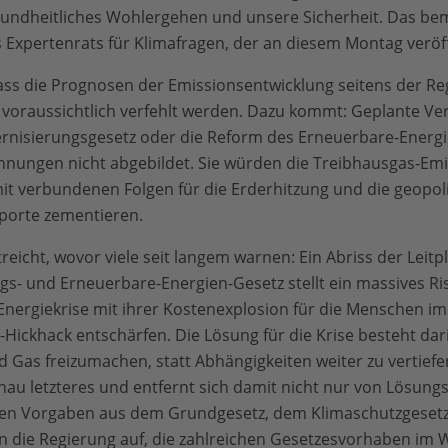
esundheitliches Wohlergehen und unsere Sicherheit. Das b
es Expertenrats für Klimafragen, der an diesem Montag veröf
 dass die Prognosen der Emissionsentwicklung seitens der Re
e voraussichtlich verfehlt werden. Dazu kommt: Geplante V
isierungsgesetz oder die Reform des Erneuerbare-Energi
hnungen nicht abgebildet. Sie würden die Treibhausgas-Em
it verbundenen Folgen für die Erderhitzung und die geopol
mporte zementieren.
reicht, wovor viele seit langem warnen: Ein Abriss der Leit
 und Erneuerbare-Energien-Gesetz stellt ein massives Risi
e Energiekrise mit ihrer Kostenexplosion für die Menschen im 
Hickhack entschärfen. Die Lösung für die Krise besteht dari
d Gas freizumachen, statt Abhängigkeiten weiter zu vertiefe
au letzteres und entfernt sich damit nicht nur von Lösung
hen Vorgaben aus dem Grundgesetz, dem Klimaschutzgesetz
rn die Regierung auf, die zahlreichen Gesetzesvorhaben i