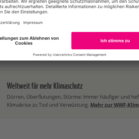
www.wwf.de
lea.vranicar@wwf.de
030 311777467
Weltweit für mehr Klimaschutz
Dürren, Überflutungen, Stürme: Immer häufiger und heft
Klimakrise zu Tod und Verwüstung.
Mehr zur WWF-Klim