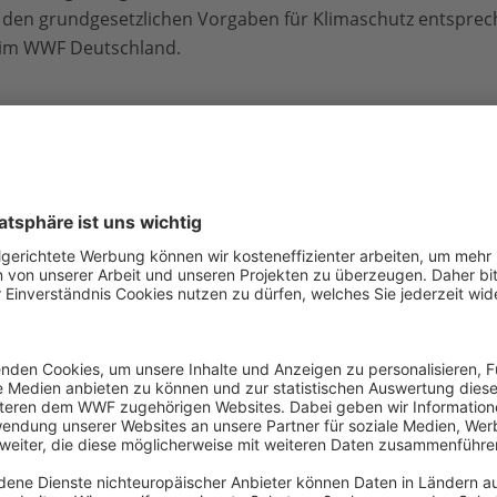
 den grundgesetzlichen Vorgaben für Klimaschutz entsprech
eim WWF Deutschland.
imafragen prüft nach Vorgaben des Klimaschutzgesetzes die
ahres sowie die Projektionsdaten. Im Zentrum stehen die F
sionsmengen überschritten und die Klimaziele erreicht we
Kontakt
Lea
Vranicar
Pressesprecherin
Klimaschutz und Energiepolitik / Berlin