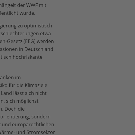
emängelt der WWF mit
fentlicht wurde.
gierung zu optimistisch
erschlechterungen etwa
en-Gesetz (EEG) werden
issionen in Deutschland
itisch hochriskante
planken im
ko für die Klimaziele
Land lässt sich nicht
n, sich möglichst
n. Doch die
sorientierung, sondern
 und europarechtlichen
m Wärme- und Stromsektor